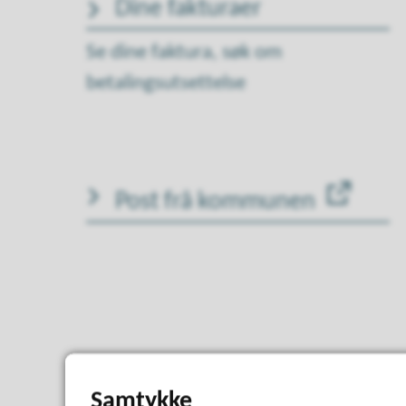
Dine fakturaer
Se dine faktura, søk om
betalingsutsettelse
Post frå kommunen
Samtykke