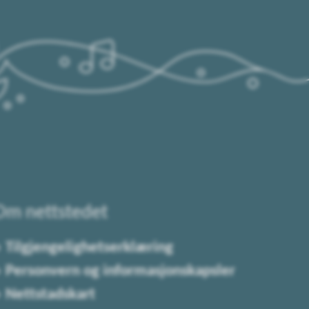
Om nettstedet
Tilgjengelighetserklæring
Personvern og informasjonskapsler
Nettstadskart