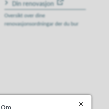
Din renovasjon
Oversikt over dine
renovasjonsordningar der du bur
Om