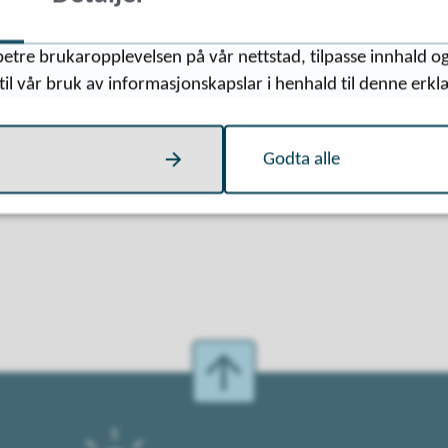
etre brukaropplevelsen på vår nettstad, tilpasse innhald og
Fann du det du leita etter?
til vår bruk av informasjonskapslar i henhald til denne erkl
Ja
Nei
Godta alle