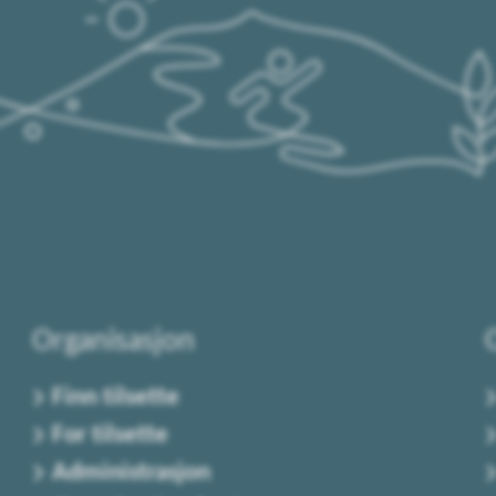
Organisasjon
Finn tilsette
For tilsette
Administrasjon