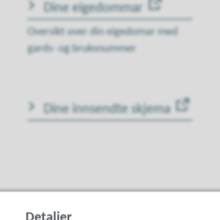
Dine eigedommar
Oversikt over din eigedomar med
gards- og bruksnummer
Dine innsendte skjema
Detaljer