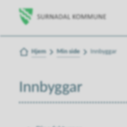
Du er her:
Hjem
Min side
Innbyggar
Innbyggar