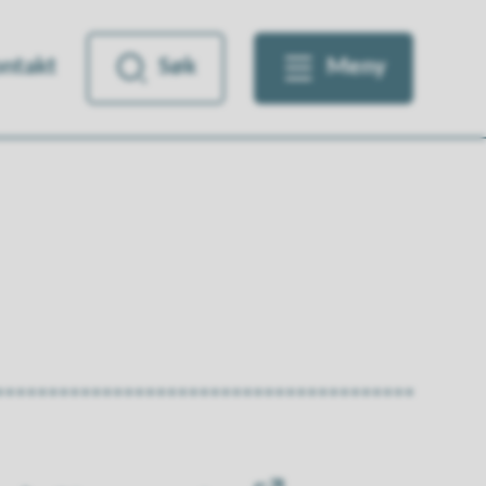
ntakt
Søk
Meny