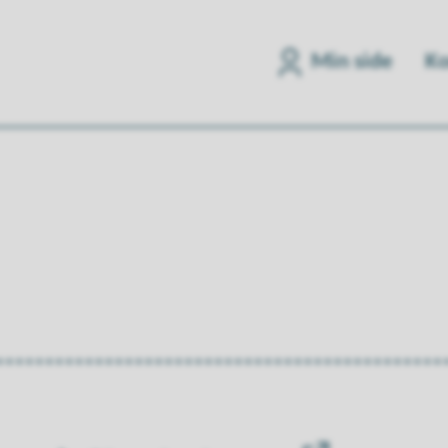
Min side
Ko