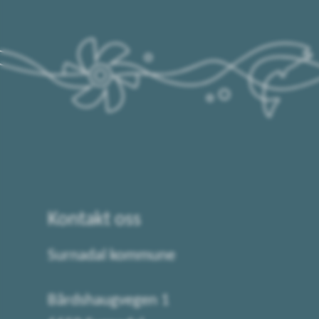
Kontakt oss
Surnadal kommune
Bårdshaugvegen 1