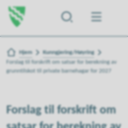
Forsiden
Du er her:
Hjem
Kunngjering/Høyring
Forslag til forskrift om satsar for berekning av
grunntilskot til private barnehagar for 2027
Forslag til forskrift om
satsar for berekning av