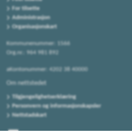
For tilsette
Administrasjon
Organisasjonskart
Kommunenummer: 1566
Org.nr.: 964 981 892
aKontonummer: 4202 38 40000
Om nettstedet
Tilgjengelighetserklæring
Personvern og informasjonskapsler
Nettstadskart