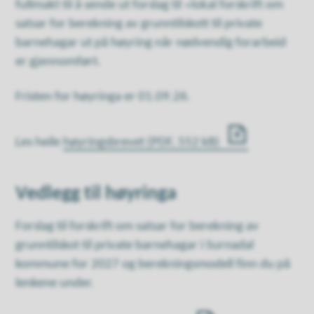
fullmakt til å sende ut forslag til «lokal forskrift om
satsar for berekning av grunntilskott til private
barnehagar ut på høyring når nødvendig forarbeid
er gjennomført.
Fristen for høyringa er 01.09.26.
Les heile
høyringsbrevet
(PDF, 552 kB)
Vedlegg til høyringa
Forslag til forskrift om satsar for berekning av
grunntilskot til private barnehagar i Surnadal
kommune for 2027 og berekningsmodell finn du på
lenkene under.