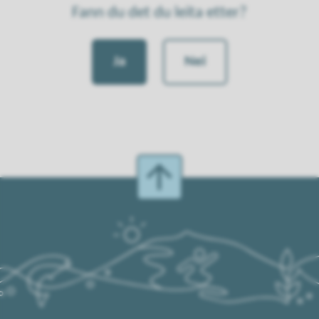
Fann du det du leita etter?
Ja
Nei