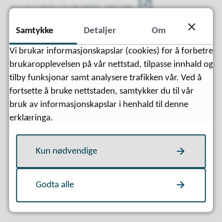
Forslag til forskrift
(PDF, 482 kB)
Samtykke
Detaljer
Om
Berekningsmodell
(PDF, 584 kB)
Vi brukar informasjonskapslar (cookies) for å forbetre
brukaropplevelsen på vår nettstad, tilpasse innhald og
tilby funksjonar samt analysere trafikken vår. Ved å
fortsette å bruke nettstaden, samtykker du til vår
Sist endret
29.06.2026 15:32
bruk av informasjonskapslar i henhald til denne
erklæringa.
Kun nødvendige
Godta alle