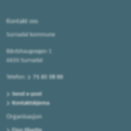
Kontakt oss
Surnadal kommune
Bårdshaugvegen 1
6650 Surnadal
Telefon:
71 65 58 00
Send e-post
Kontaktskjema
Organisasjon
Finn tilsette