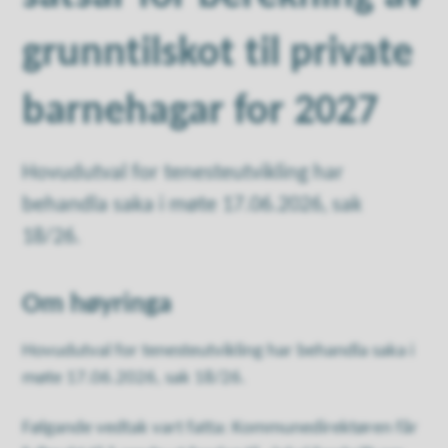
grunntilskot til private
barnehagar for 2027
Hovudutval for tenesteutvikling har
behandla saka i møte 17.06.2026, sak
18/26.
Om høyringa
Hovudutval for tenesteutvikling har behandla saka i
møte 17.06.2026, sak 18/26.
Følgande vedtak vart fatta: Kommunedirektøren får