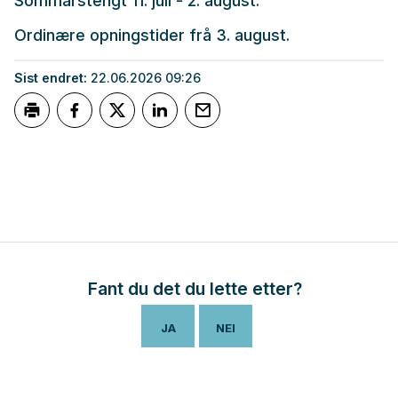
Sommarstengt 11. juli - 2. august.
Ordinære opningstider frå 3. august.
Sist endret
22.06.2026 09:26
Skriv ut
Del på Facebook
Del på Twitter
Del på LinkedIn
Tips en venn
Fant du det du lette etter?
JA
NEI