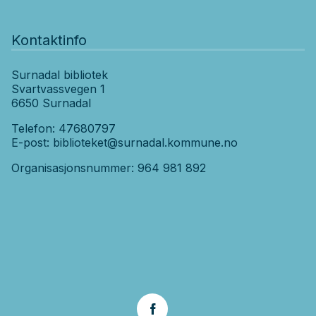
Kontaktinfo
Surnadal bibliotek
Svartvassvegen 1
6650 Surnadal
Telefon: 47680797
E-post:
biblioteket@surnadal.kommune.no
Organisasjonsnummer: 964 981 892
Sosiale