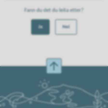
Fann du det du leita etter?
Ja
Nei