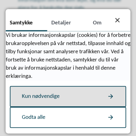
informasjon om kva som skjer, og kva du bør
gjere for å beskytte deg sjølv.
Samtykke
Detaljer
Om
På sivilforsvaret.no finn du meir informasjon om
varslingsanlegga
Vi brukar informasjonskapslar (cookies) for å forbetre
brukaropplevelsen på vår nettstad, tilpasse innhald og
tilby funksjonar samt analysere trafikken vår. Ved å
fortsette å bruke nettstaden, samtykker du til vår
Sist endret
08.06.2026 09:31
bruk av informasjonskapslar i henhald til denne
erklæringa.
Kun nødvendige
Godta alle