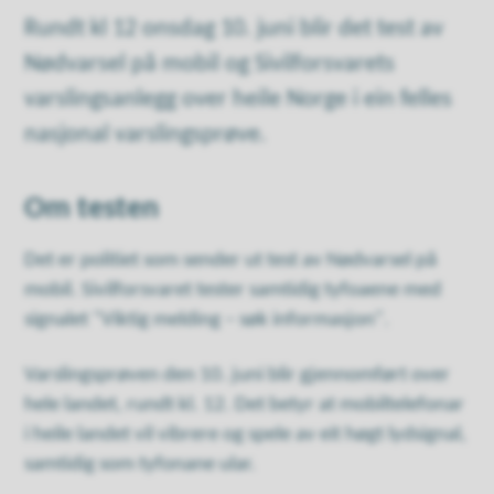
Rundt kl 12 onsdag 10. juni blir det test av
Nødvarsel på mobil og Sivilforsvarets
varslingsanlegg over heile Norge i ein felles
nasjonal varslingsprøve.
Om testen
Det er politiet som sender ut test av Nødvarsel på
mobil. Sivilforsvaret tester samtidig tyfoaene med
signalet "Viktig melding – søk informasjon".
Varslingsprøven den 10. juni blir gjennomført over
hele landet, rundt kl. 12. Det betyr at mobiltelefonar
i heile landet vil vibrere og spele av eit høgt lydsignal,
samtidig som tyfonane ular.