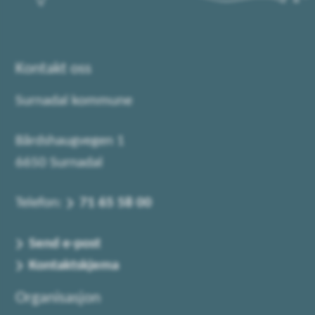
Kontakt oss
Surnadal kommune
Bårdshaugvegen 1
6650 Surnadal
Telefon:
71 65 58 00
Send e-post
Kontaktskjema
Organisasjon