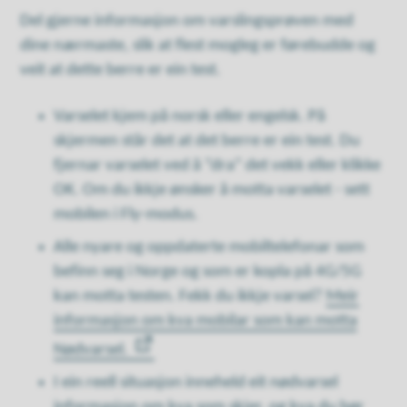
Del gjerne informasjon om varslingsprøven med
dine nærmaste, slik at flest mogleg er førebudde og
veit at dette berre er ein test.
Varselet kjem på norsk eller engelsk. På
skjermen står det at det berre er ein test. Du
fjernar varselet ved å “dra” det vekk eller klikke
OK. Om du ikkje ønsker å motta varselet - sett
mobilen i Fly-modus.
Alle nyare og oppdaterte mobiltelefonar som
befinn seg i Norge og som er kopla på 4G/5G
kan motta testen. Fekk du ikkje varsel?
Meir
informasjon om kva mobilar som kan motta
Nødvarsel.
I ein reell situasjon inneheld eit nødvarsel