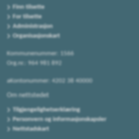
Finn tilsette
For tilsette
Administrasjon
Organisasjonskart
Kommunenummer: 1566
Org.nr.: 964 981 892
aKontonummer: 4202 38 40000
Om nettstedet
Tilgjengelighetserklæring
Personvern og informasjonskapsler
Nettstadskart