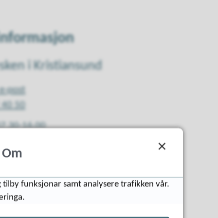
informasjon
sken i Kristiansund
e-post
 40 50
07.30-16.00
Om
 tilby funksjonar samt analysere trafikken vår.
æringa.