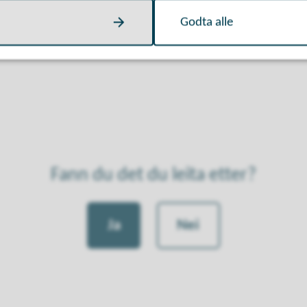
Godta alle
Fann du det du leita etter?
Ja
Nei