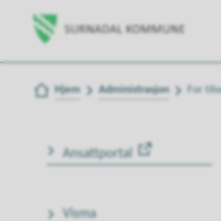
Du er her:
Hjem
Administrasjon
For tils
Ansattportal
Visma