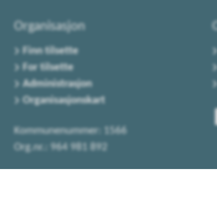
Organisasjon
Finn tilsette
For tilsette
Administrasjon
Organisasjonskart
Kommunenummer: 1566
Org.nr.: 964 981 892
aKontonummer: 4202 38 40000