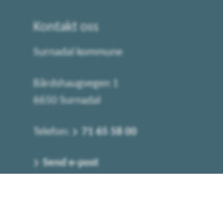
Kontakt oss
Surnadal kommune
Bårdshaugvegen 1
6650 Surnadal
Telefon:
71 65 58 00
Send e-post
Kontaktskjema