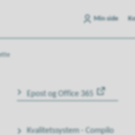
Min side
Ko
ette
Epost og Office 365
Kvalitetssystem - Compilo