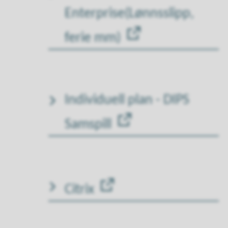
Enterprise(Lønnsslipp,
ferie mm)
Individuell plan - DIPS
Samspill
Citrix