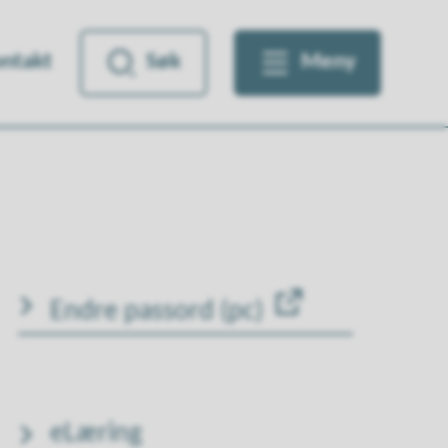
ntakt
Søk
Meny
Endre passord (pc)
eLæring