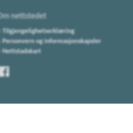
Om nettstedet
Tilgjengelighetserklæring
Personvern og informasjonskapsler
Nettstadskart