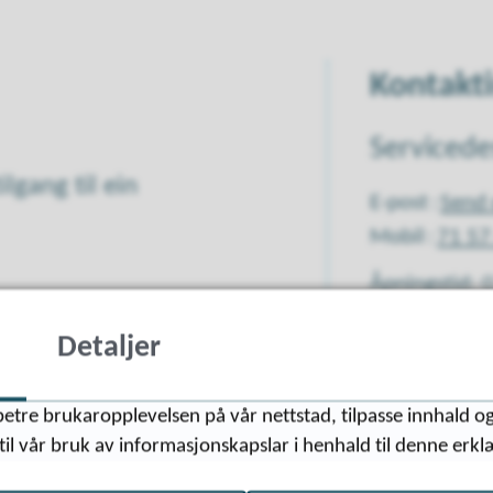
Kontakt
Servicede
lgang til ein
E-post
Send 
Mobil
71 57
Åpningstid: 
asjonen, snarvegar til ulike
nar.
Detaljer
etre brukaropplevelsen på vår nettstad, tilpasse innhald og
til vår bruk av informasjonskapslar i henhald til denne erkl