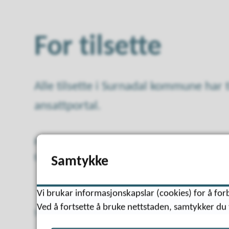
For tilsette
Alle tilsette i Surnadal kommune har ti
ansattportal.
På ansattportalen finn du nyheiter frå organis
fagsystem, samt informasjon om interne ruti
Samtykke
Vi brukar informasjonskapslar (cookies) for å forb
Ved å fortsette å bruke nettstaden, samtykker du 
Sist endret
26.04.2023 13:06