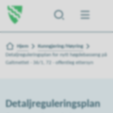
Forsiden
Du er her:
Hjem
Kunngjering/Høyring
Detaljreguleringsplan for nytt høgdebasseng på
Galtmettet - 36/1, 72 - offentleg ettersyn
Detaljreguleringsplan