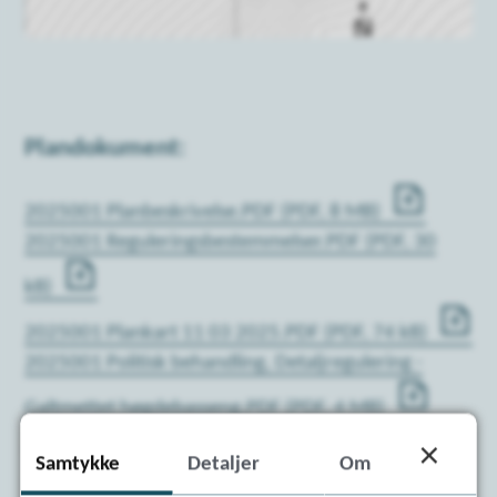
Plandokument:
2025001 Planbeskrivelse.PDF
(PDF, 8 MB)
2025001 Reguleringsbestemmelser.PDF
(PDF, 30
kB)
2025001 Plankart 11 03 2025.PDF
(PDF, 74 kB)
2025001 Politisk behandling, Detaljregulering -
Galtmettet høgdebasseng.PDF
(PDF, 4 MB)
2025001 Geoteknisk prosjekteringsrapport.PDF.pdf
Samtykke
Detaljer
Om
(PDF, 2 MB)