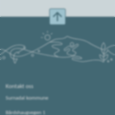
Kontakt oss
Surnadal kommune
Bårdshaugvegen 1