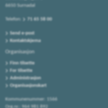
6650 Surnadal
Telefon:
71 65 58 00
Send e-post
Kontaktskjema
Organisasjon
Finn tilsette
For tilsette
Administrasjon
Organisasjonskart
Kommunenummer: 1566
Org.nr.: 964 981 892