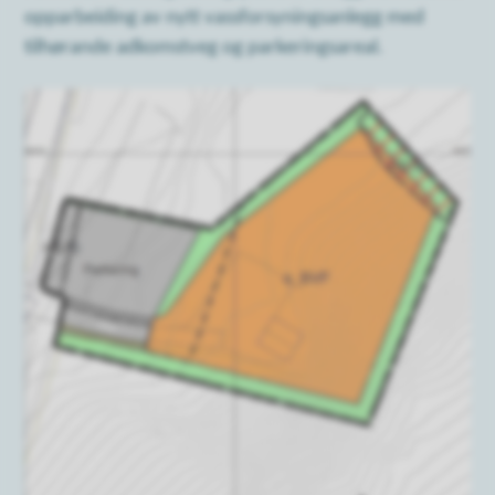
opparbeiding av nytt vassforsyningsanlegg med
tilhørande adkomstveg og parkeringsareal.