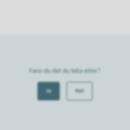
Fann du det du leita etter?
Ja
Nei