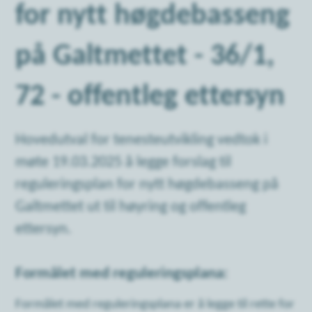
for nytt høgdebasseng
på Galtmettet - 36/1,
72 - offentleg ettersyn
Hovedutval for tenesteutvikling vedtok i
møte 19.03.2025 å legge forslag til
reguleringsplan for nytt høgdebasseng på
Galtmettet ut til høyring og offentleg
ettersyn.
Formålet med reguleringsplana:
Formålet med reguleringsplana er å legge til rette for