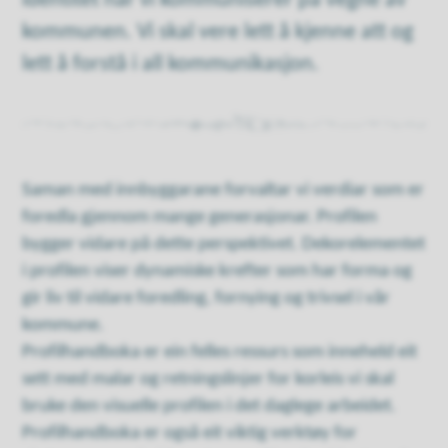
identitet når vi kommuniserer på vegne av
kommunen. Vi skal vere lett å kjenne att og
lett å forstå i all kommunikasjon.
Saman med innbyggarane forvaltar vi verdiar som er
foredla gjennom mange generasjonar. Profilen
bygger vidare på dette perspektivet. Dekorelementet
i profilen viser dynamiske krefter som har forma og
gir liv til vidare foredling, fornying og trivsel i vår
kommune.
Profilhandboka er ein felles ressurs som inneheld eit
sett med malar og retningslinjer for korleis vi skal
bruke den visuelle profilen i det daglege arbeidet.
Profilhandboka er også eit viktig verktøy for