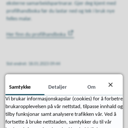
eksterne samarbeidspartnarar. Gjer deg kjent med
profilhandboka før du lastar ned og tek i bruk nye
felles malar.
Her finn du profilhandboka
Sist endret
18.01.2023 09:44
Samtykke
Detaljer
Om
Vi brukar informasjonskapslar (cookies) for å forbetre
brukaropplevelsen på vår nettstad, tilpasse innhald og
tilby funksjonar samt analysere trafikken vår. Ved å
fortsette å bruke nettstaden, samtykker du til vår