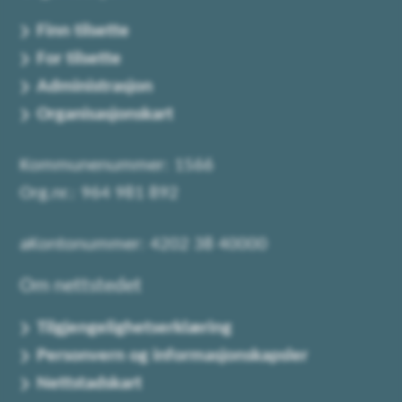
Finn tilsette
For tilsette
Administrasjon
Organisasjonskart
Kommunenummer: 1566
Org.nr.: 964 981 892
aKontonummer: 4202 38 40000
Om nettstedet
Tilgjengelighetserklæring
Personvern og informasjonskapsler
Nettstadskart