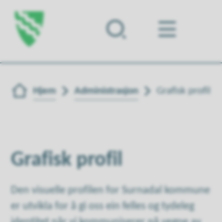
Forsiden
Du er her:
Hjem
Administrasjon
Grafisk profil
Grafisk profil
Den visuelle profilen for Surnadal kommune
er utvikla for å gi oss ein felles og tydeleg