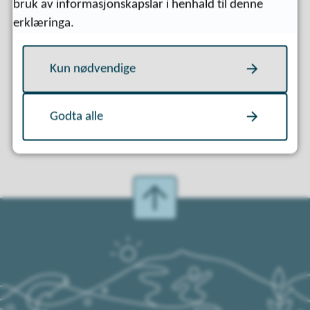
bruk av informasjonskapslar i henhald til denne
erklæringa.
Fann du det du leita etter?
Kun nødvendige
Ja
Nei
Godta alle