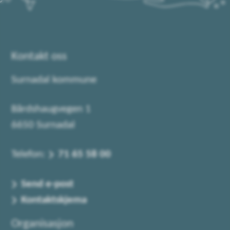
Kontakt oss
Surnadal kommune
Bårdshaugvegen 1
6650 Surnadal
Telefon:
71 65 58 00
Send e-post
Kontaktskjema
Organisasjon