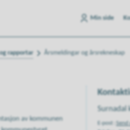
Min side
Ko
og rapportar
Årsmeldingar og årsrekneskap
Kontakt
Surnadal
entasjon av kommunen
E-post
Send 
or kommunestyret.