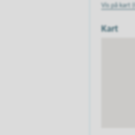
Vis på kart
Kart