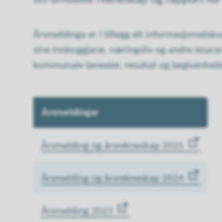
Årsmeldinga er i tillegg eit informasjonsd
sine innbyggjarar, næringsliv og andre lesar
kommunale tenester, resultat og begivenheit
Årsmeldingar
Årsmelding og årsrekneskap 2025
Årsmelding og årsrekneskap 2024
Årsmelding 2023