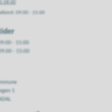
5 58 00
albord: 09:00 - 15:00
tider
09:00 - 15:00
09:00 - 15:00
kommune
egen 1
ADAL