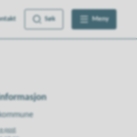
ntakt
Søk
Meny
informasjon
 kommune
e-post