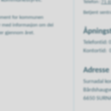
Telefon
71 6
Betjent sentr
okument for kommunen
ar med informasjon om dei
Åpnings
er gjennom året.
Telefontid: 
Kontortid: 
Adresse
Surnadal 
Bårdshaugv
6650 SURN