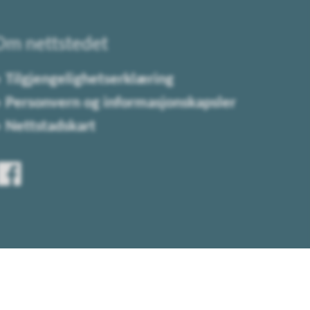
Om nettstedet
Tilgjengelighetserklæring
Personvern og informasjonskapsler
Nettstadskart