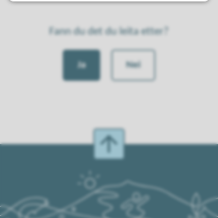
Fann du det du leita etter?
Ja
Nei