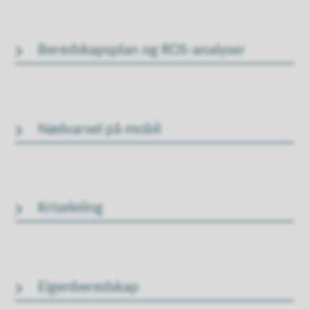
Beredskapsplan og ROS-analyser
Nødvarsel på mobil
Kriseleiing
Eigenberedskap