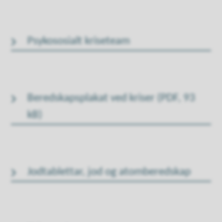
Psykososialt kriseteam
Beredskapsplakat ved kriser
(PDF, 93
kB)
Jodtablettar, jod og atomberedskap