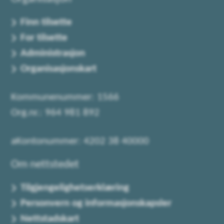
Finn tilsette
For tilsette
Administrasjon
Organisasjonskart
Kommunenummer: 1566
Org.nr.: 964 981 892
aKontonummer: 4202 38 40000
Om nettstedet
Tilgjengelighetserklæring
Personvern og informasjonskapsler
Nettstadskart