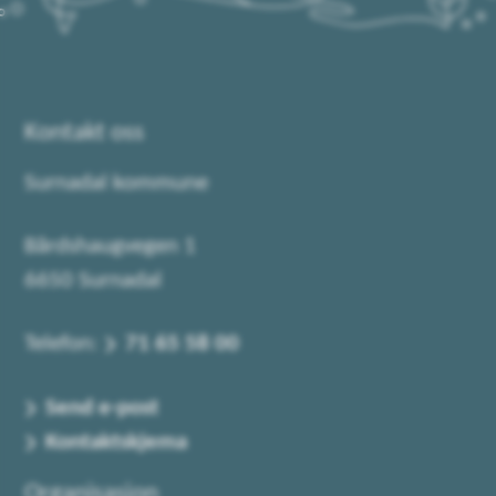
Kontakt oss
Surnadal kommune
Bårdshaugvegen 1
6650 Surnadal
Telefon:
71 65 58 00
Send e-post
Kontaktskjema
Organisasjon