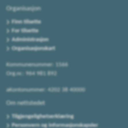
Organisasjon
Finn tilsette
For tilsette
Administrasjon
Organisasjonskart
Kommunenummer: 1566
Org.nr.: 964 981 892
aKontonummer: 4202 38 40000
Om nettstedet
Tilgjengelighetserklæring
Personvern og informasjonskapsler