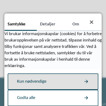
Fann du det du leita etter?
Samtykke
Detaljer
Om
Vi brukar informasjonskapslar (cookies) for å forbetre
Ja
Nei
brukaropplevelsen på vår nettstad, tilpasse innhald og
tilby funksjonar samt analysere trafikken vår. Ved å
fortsette å bruke nettstaden, samtykker du til vår
bruk av informasjonskapslar i henhald til denne
erklæringa.
Kun nødvendige
Godta alle