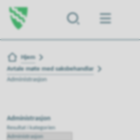
Forsiden
Du er her:
Hjem
Avtale møte med saksbehandlar
Administrasjon
Administrasjon
Resultat i kategorien