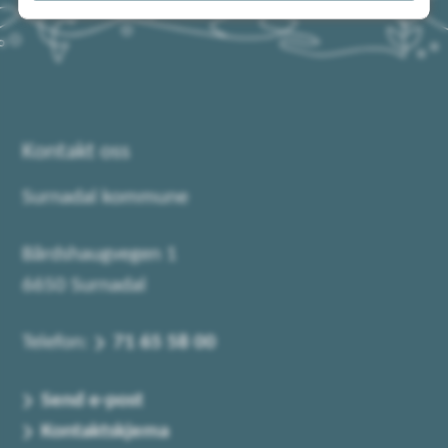
Kontakt oss
Surnadal kommune
Bårdshaugvegen 1
6650 Surnadal
Telefon:
71 65 58 00
Send e-post
Kontaktskjema