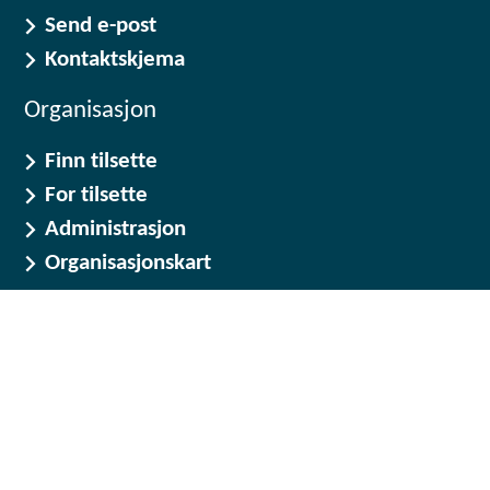
Send e-post
Kontaktskjema
Organisasjon
Finn tilsette
For tilsette
Administrasjon
Organisasjonskart
Kommunenummer: 1566
Org.nr.: 964 981 892
aKontonummer: 4202 38 40000
Om nettstedet