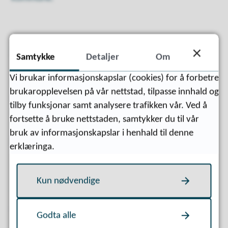
Næringsplan 2021-2025
for Surnadal Kommune.
Samtykke
Detaljer
Om
Vi brukar informasjonskapslar (cookies) for å forbetre
brukaropplevelsen på vår nettstad, tilpasse innhald og
Sist endret
07.07.2026 09:50
tilby funksjonar samt analysere trafikken vår. Ved å
fortsette å bruke nettstaden, samtykker du til vår
bruk av informasjonskapslar i henhald til denne
Kontaktinformasjon
erklæringa.
Mona Rosvold
Kun nødvendige
Jordbrukssjef
E-post
Send e-post
Godta alle
Mobil
91 67 60 17