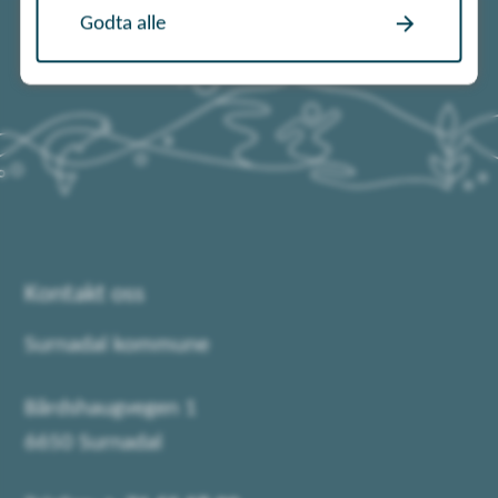
Godta alle
Kontakt oss
Surnadal kommune
Bårdshaugvegen 1
6650 Surnadal