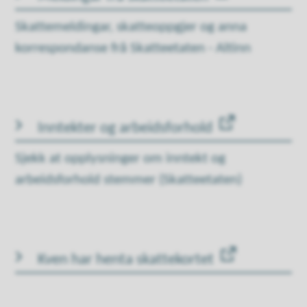
Skattemeldingar, skatteoppgjer og anna
korrespondanse frå Skatteetaten - Altinn
Inntekter og arbeidsforhold
Sjekk at opplysninger om inntekt og
arbeidsforhold stemmer (Skatteetaten)
Kven har henta skattekortet