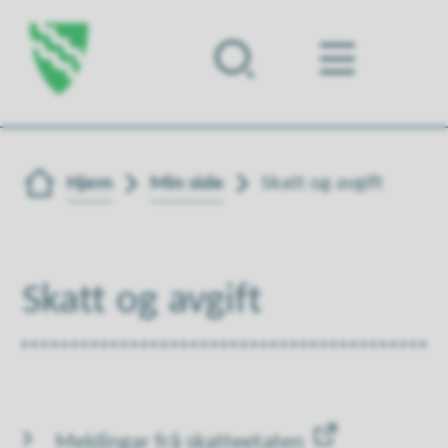
Forsiden
Du er her:
Hjem
Min side
Skatt og avgift
Skatt og avgift
Meldingar frå skatteetaten