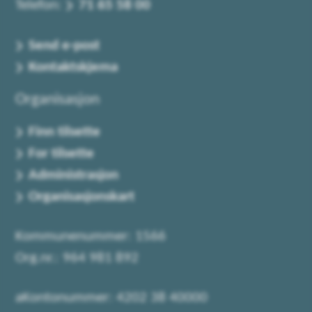
Telefon:
71 65 58 00
Send e-post
Kontaktskjema
Organisasjon
Finn tilsette
For tilsette
Administrasjon
Organisasjonskart
Kommunenummer: 1566
Org.nr.: 964 981 892
aKontonummer: 4202 38 40000