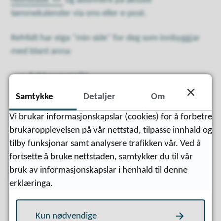
heimeside
og abonnere på aktuell
tømmekalender via sms eller e-post.
ReMidt har eiga "min side" for deg som innbyggjar
med blant anna:
Fakturaoversikt
Tømmedagar
Samtykke
Detaljer
Om
Søknad om fritak
Vi brukar informasjonskapslar (cookies) for å forbetre
Kompostering
brukaropplevelsen på vår nettstad, tilpasse innhald og
tilby funksjonar samt analysere trafikken vår. Ved å
fortsette å bruke nettstaden, samtykker du til vår
Logg inn på ReMidt Min side
bruk av informasjonskapslar i henhald til denne
erklæringa.
Kun nødvendige