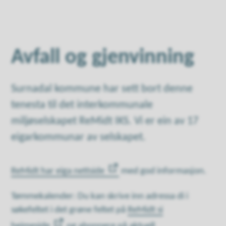
Avfall og gjenvinning
Surnadal kommune har sett bort denne
tenesta til det interkommunale
miljøselskapet ReMidt IKS. Vi er ein av 17
eigarkommunar av selskapet.
ReMidt har eiga nettside
med god informasjon.
Tømmekalender: Du kan skrive inn adressa di i
søkefeltet i det grøne feltet på
ReMidt si