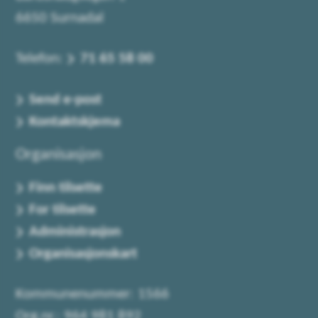
6650 Surnadal
Telefon:
71 65 58 00
Send e-post
Kontaktskjema
Organisasjon
Finn tilsette
For tilsette
Administrasjon
Organisasjonskart
Kommunenummer: 1566
Org.nr.: 964 981 892