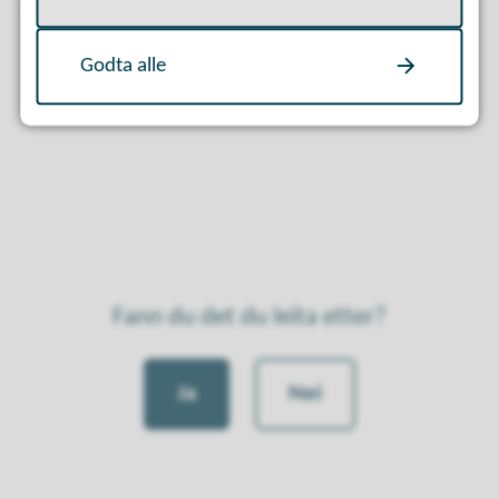
Sist endret
18.03.2025 09:41
Godta alle
Fann du det du leita etter?
Ja
Nei