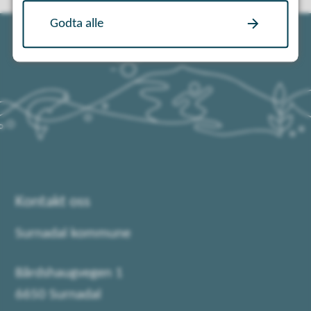
Godta alle
Kontakt oss
Surnadal kommune
Bårdshaugvegen 1
6650 Surnadal