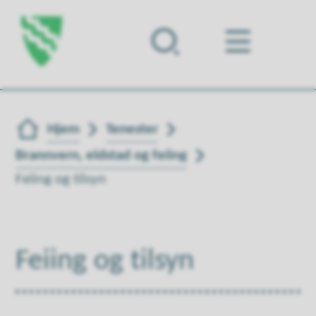
Forsiden
Du er her:
Hjem
Tenester
Brannvern, eldstad og feiing
Feiing og tilsyn
Feiing og tilsyn