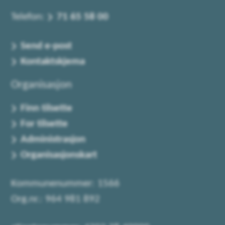
Telefon:
71 65 58 00
Send e-post
Kontaktskjema
Organisasjon
Finn tilsette
For tilsette
Administrasjon
Organisasjonskart
Kommunenummer: 1566
Org.nr.: 964 981 892