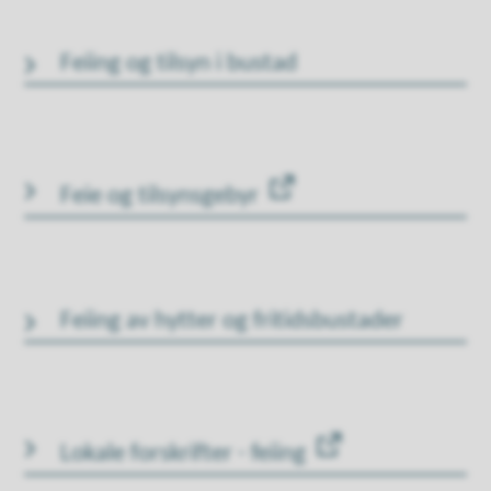
Feiing og tilsyn i bustad
Feie og tilsynsgebyr
Feiing av hytter og fritidsbustader
Lokale forskrifter - feiing