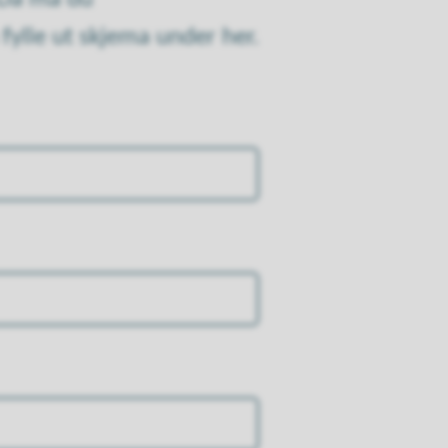
fylle ut skjema under her.