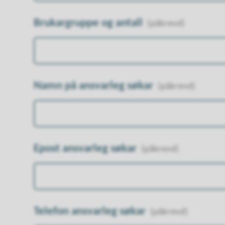
Brukargruppe og antall
(påkrevd)
Namn på ansvarleg søkar
(påkrevd)
Epost ansvarleg søkar
(påkrevd)
Telefon ansvarleg søkar
(påkrevd)