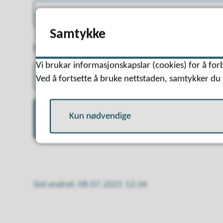
Samtykke
Namn på den som har vakt
(påkrevd)
Vi brukar informasjonskapslar (cookies) for å forb
Ved å fortsette å bruke nettstaden, samtykker du 
Kun nødvendige
Neste
Sist endret
08.07.2025 12:36