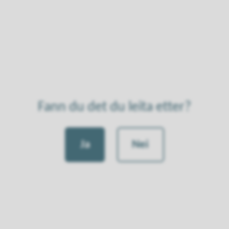
Fann du det du leita etter?
Ja
Nei