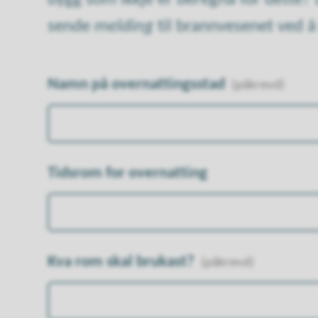
sende
melding
til brannvesenet ved å 
Namn på overnattingsstad
(påkrevd)
Tidsrom for overnatting
Kva rom skal brukast?
(påkrevd)