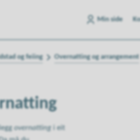
Min side
Ko
dstad og feiing
Overnatting og arrangement
rnatting
nlegg
overnatting
i eit
 Da må du