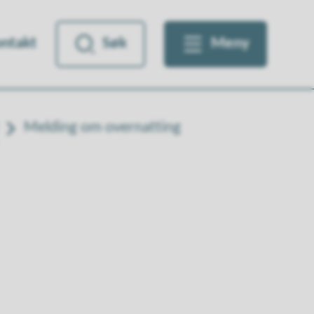
ntakt
Søk
Meny
Melding om overnatting