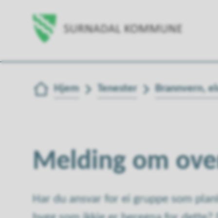
Du er her:
Hjem
Tenester
Brannvern, el
Melding om ove
Har du ansvar for ei gruppe som pla
bygg som ikkje er beregna for dette?