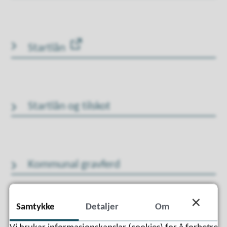
Startlån
Startlån og tilskot
Kommunal gravferd
Samtykke
Detaljer
Om
Klage på bomiljø