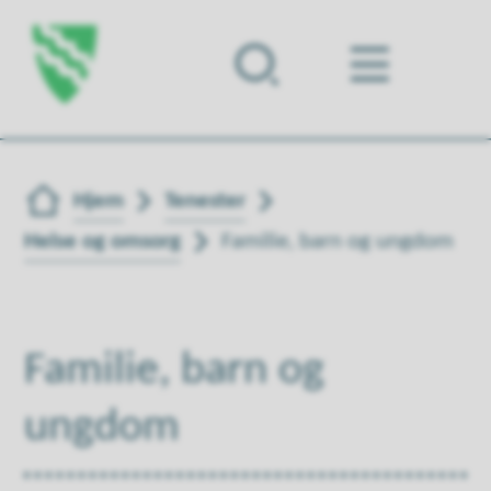
Forsiden
Du er her:
Hjem
Tenester
Helse og omsorg
Familie, barn og ungdom
Familie, barn og
ungdom