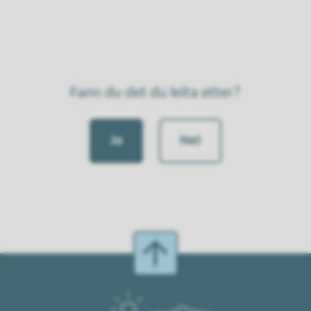
Fann du det du leita etter?
Ja
Nei