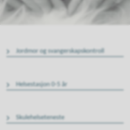
Jordmor og svangerskapskontroll
Helsestasjon 0-5 år
Skulehelseteneste