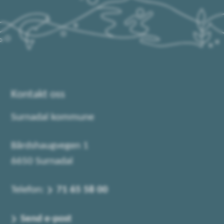
Kontakt oss
Surnadal kommune
Bårdshaugvegen 1
6650 Surnadal
Telefon:
71 65 58 00
Send e-post