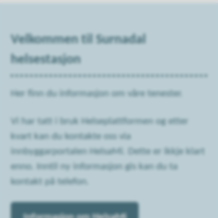
Velkommen til Surnadal
helsestasjon
Her finn du informasjon om våre tenester.
Vi har tatt i bruk Helseplattformen og etter
kvart kan du kontakte oss via
innbyggarportalen HelsaMi. Dette er ikkje klart
enno. Inntil ny informasjon gis kan du ta
kontakt på telefon.
Informasjon om HelsaMi