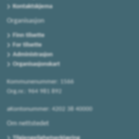
Kontaktskjema
Organisasjon
Finn tilsette
For tilsette
Administrasjon
Organisasjonskart
Kommunenummer: 1566
Org.nr.: 964 981 892
aKontonummer: 4202 38 40000
Om nettstedet
Tilgjengelighetserklæring