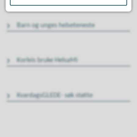
Barn og unges helseteneste
Korleis bruke HelsaMi
KvardagsGLEDE- søk støtte