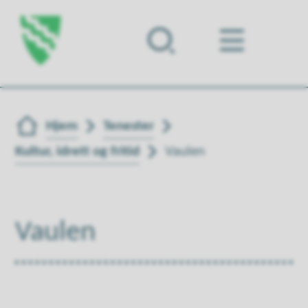
Forsiden
Du er her:
Hjem
Tenester
Kultur, idrett og fritid
Vaulen
Vaulen