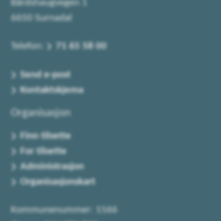
Bårdshaugvegen 1
6650 Surnadal
Telefon:
71 65 58 00
Send e-post
Kontaktskjema
Organisasjon
Finn tilsette
For tilsette
Administrasjon
Organisasjonskart
Kommunenummer: 1566