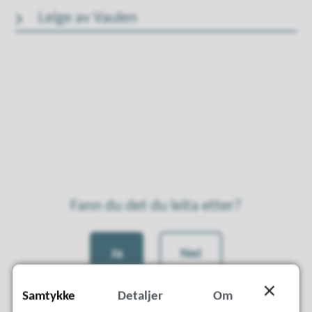
Leige av Vaulen
Fann du det du leita etter?
Ja
Nei
Samtykke
Detaljer
Om