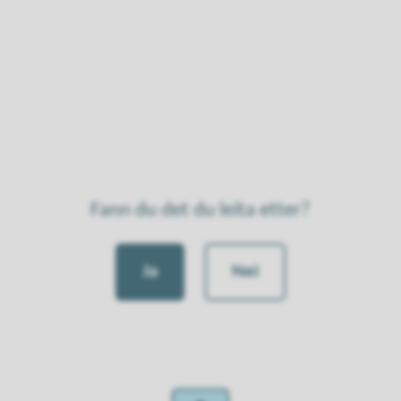
Fann du det du leita etter?
Ja
Nei