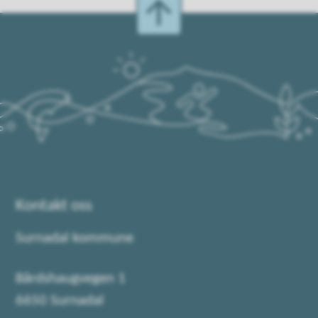
Kontakt oss
Surnadal kommune
Bårdshaugvegen 1
6650 Surnadal