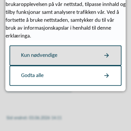
TT-ordninga er eit tilbod om drosjetransport for
brukaropplevelsen på vår nettstad, tilpasse innhald og
personar som på grunn av funksjonsnedsetting har
tilby funksjonar samt analysere trafikken vår. Ved å
store vanskar med å nytte ordinær
fortsette å bruke nettstaden, samtykker du til vår
kollektivtransport. Ordninga gjeld fritidsreiser som
bruk av informasjonskapslar i henhald til denne
ikkje blir dekte av andre offentlege ordningar.
erklæringa.
Kun nødvendige
Les meir
Du finn meir informasjon om ordninga, retningsliner
Godta alle
og kontaktinformasjon på
nettsidene til Møre og
Romsdal fylkeskommune.
Sist endret
03.06.2026 14:11