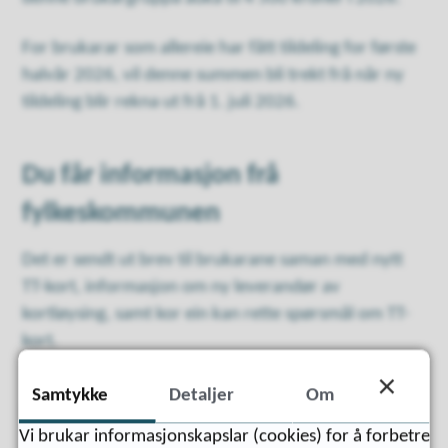
For brukarar som allereie har fått tildeling for første
halvår 2026, vil denne summen bli trekt frå når ny
tildeling blir rekna ut frå 1. juli 2026.
Du får informasjon frå
fylkeskommunen
Det er sendt ut brev til brukarane saman med nytt
TT-kort, informasjon om ny leverandør av
kortløysing, samt kor ein kan rette spørsmål om TT-
kort.
Samtykke
Detaljer
Om
Kva er TT-ordninga?
Vi brukar informasjonskapslar (cookies) for å forbetre