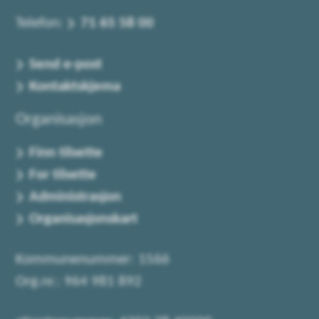
Telefon:
71 65 58 00
Send e-post
Kontaktskjema
Organisasjon
Finn tilsette
For tilsette
Administrasjon
Organisasjonskart
Kommunenummer: 1566
Org.nr.: 964 981 892