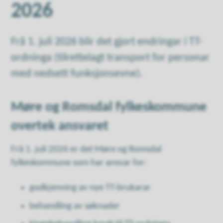
2026
Frå 1. juli 2026 blir det gjort endringar i TT-
ordninga (tilrettelagt transport for personar
med nedsett funksjonsevne).
Møre og Romsdal fylkeskommune
overtek ansvaret
Frå 1. juli 2026 er det Møre og Romsdal
fylkeskommune som har ansvar for:
godkjenning av nye TT-brukarar
behandling av søknader