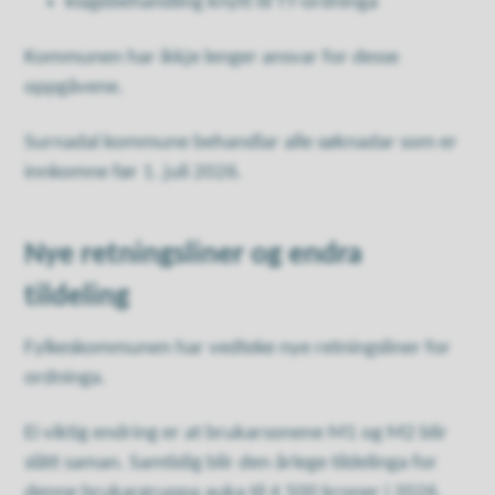
klagebehandling knytt til TT-ordninga
Kommunen har ikkje lenger ansvar for desse
oppgåvene.
Surnadal kommune behandlar alle søknadar som er
innkomne før 1. juli 2026.
Nye retningsliner og endra
tildeling
Fylkeskommunen har vedteke nye retningsliner for
ordninga.
Ei viktig endring er at brukarsonene M1 og M2 blir
slått saman. Samtidig blir den årlege tildelinga for
denne brukargruppa auka til 4 500 kroner i 2026.