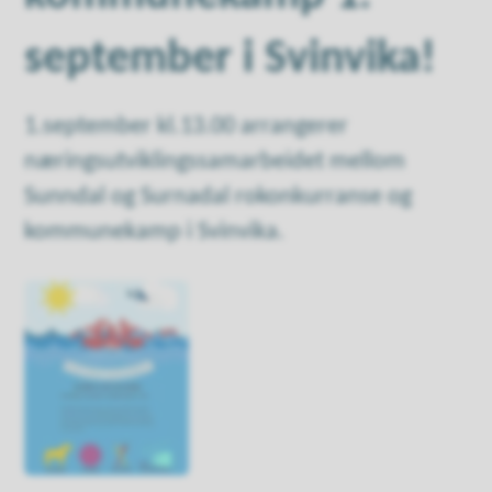
september i Svinvika!
1.september kl.13.00 arrangerer
næringsutviklingssamarbeidet mellom
Sunndal og Surnadal rokonkurranse og
kommunekamp i Svinvika.