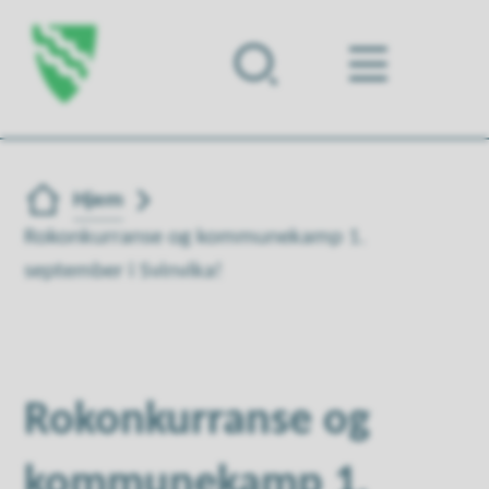
Forsiden
Du er her:
Hjem
Rokonkurranse og kommunekamp 1.
september i Svinvika!
Rokonkurranse og
kommunekamp 1.