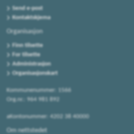
Send e-post
Kontaktskjema
Organisasjon
Finn tilsette
For tilsette
Administrasjon
Organisasjonskart
Kommunenummer: 1566
Org.nr.: 964 981 892
aKontonummer: 4202 38 40000
Om nettstedet