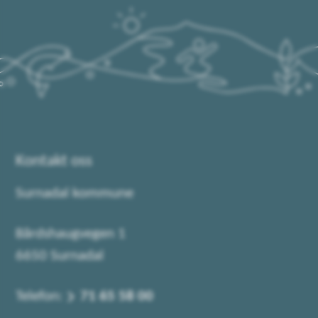
Kontakt oss
Surnadal kommune
Bårdshaugvegen 1
6650 Surnadal
Telefon:
71 65 58 00