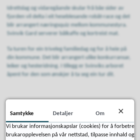
Idrettslag og vidaregåande skular frå båe sider av
fjorden vil delta i eit heseblesande robåt-race og det
blir arrangert næringsquiz mellom kommunestyra.
Svinvik Gard serverer bålkaffe og kortreist mat.
Ta turen for ein triveleg familiedag og for å heie på
din kommune. Det blir arrangert ulike konkurransar,
leiker og hesteridning. I tillegg er Svinviks arboret
åpent for den som ønskjer å ta seg ein tur dit.
Publisert
13.08.2018 14:44
Samtykke
Detaljer
Om
Vi brukar informasjonskapslar (cookies) for å forbetre
brukaropplevelsen på vår nettstad, tilpasse innhald og