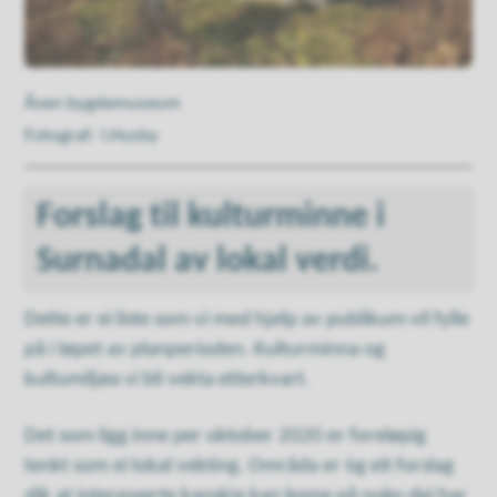
Åsen bygdemuseum
l.Husby
Forslag til kulturminne i
Surnadal av lokal verdi.
Dette er ei liste som vi med hjelp av publikum vil fylle
på i løpet av planperioden. Kulturminna og
kultumiljøa vi bli vekta etterkvart.
Det som ligg inne per oktober 2020 er foreløpig
tenkt som ei lokal vekting. Områda er òg eit forslag
slik at interesserte kanskje kan kome på noko dei har