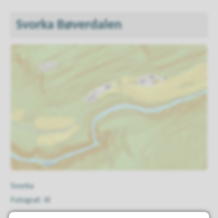
Svorka Bøverdalen
Svorka
Ill