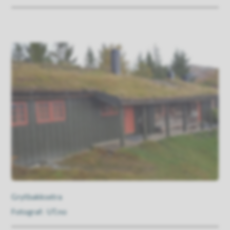
Grytbakksetra
UT.no