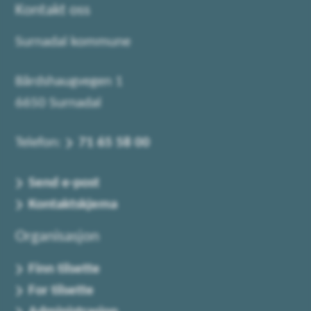
Kontakt oss
Surnadal kommune
Bårdshaugvegen 1
6650 Surnadal
Telefon:
71 65 58 00
Send e-post
Kontaktskjema
Organisasjon
Finn tilsette
For tilsette