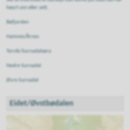
høyrt om eller sett.
Bøfjorden
Hamnes/Årnes
Torvik/Surnadalsøra
Nedre Surnadal
Øvre Surnadal
Eidet/Øvstbødalen