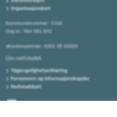
Administrasjon
Organisasjonskart
Kommunenummer: 1566
Org.nr.: 964 981 892
aKontonummer: 4202 38 40000
Om nettstedet
Tilgjengelighetserklæring
Personvern og informasjonskapsler
Nettstadskart