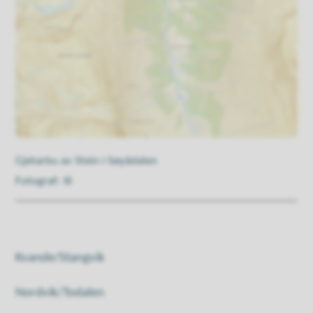
Gjetarbu av Stein i Søyådalen
Ill
Kvande/Stangvik
Nordvik/Todalen