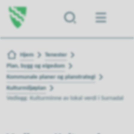
Forsiden
Du er her:
Hjem
Tenester
Plan, bygg og eigedom
Kommunale planer og planstrategi
Kulturmiljøplan
Vedlegg: Kulturminne av lokal verdi i Surnadal