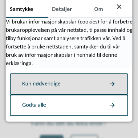
kjem!
Samtykke
Detaljer
Om
Vi brukar informasjonskapslar (cookies) for å forbetre
brukaropplevelsen på vår nettstad, tilpasse innhald og
Sist endret
21.05.2026 08:24
tilby funksjonar samt analysere trafikken vår. Ved å
fortsette å bruke nettstaden, samtykker du til vår
bruk av informasjonskapslar i henhald til denne
erklæringa.
Kun nødvendige
Godta alle
Fann du det du leita etter?