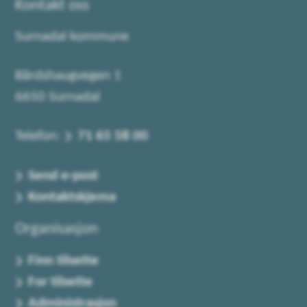
Kontakt oss
Surnadal kommune
Bårdshaugvegen 1
6650 Surnadal
Telefon:
71 65 58 00
Send e-post
Kontaktskjema
Organisasjon
Finn tilsette
For tilsette
Administrasjon