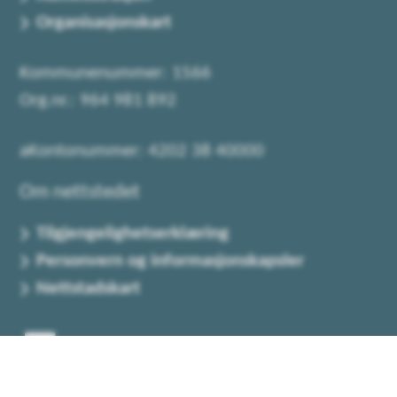
Organisasjonskart
Kommunenummer: 1566
Org.nr.: 964 981 892
aKontonummer: 4202 38 40000
Om nettstedet
Tilgjengelighetserklæring
Personvern og informasjonskapsler
Nettstadskart