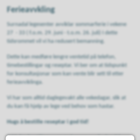
Ferieavvkling
Surnadal legesenter avviklar sommarferie i vekene
27 - 33 ( f.o.m. 29. juni - t.o.m. 26. juli) I dette
tidsrommet vil vi ha redusert bemanning.
Dette kan medføre lengre ventetid på telefon,
timebestillingar og reseptar. Vi ber om at tidspunkt
for konsultasjonar som kan vente blir sett til etter
ferieavviklinga.
Vi har som alltid daglegevakt alle vekedagar, slik at
du kan få hjelp av lege ved behov som hastar.
Hugs å bestille reseptar i god tid!
Takk for forståinga - og god sommar når den tid