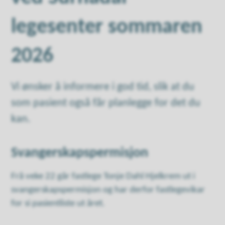
legesenter sommaren
2026
Vi ønsker å informere i god tid, slik at du
som pasient også får planlegge for det du
kan.
Svangerskapspermisjon
Frå veke 22 går fastlege Tonje Dahl Hjelkrem ut i
svangerskapspermisjon og har derfor fastlegevikar
for si pasientliste ut året.