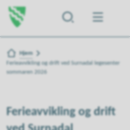
Forsiden
Du er her:
Hjem
Ferieavvikling og drift ved Surnadal legesenter
sommaren 2026
Ferieavvikling og drift
ved Surnadal