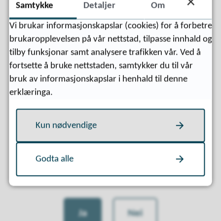
Samtykke
Detaljer
Om
Vi brukar informasjonskapslar (cookies) for å forbetre
brukaropplevelsen på vår nettstad, tilpasse innhald og
Sist endret
08.07.2026 11:07
tilby funksjonar samt analysere trafikken vår. Ved å
fortsette å bruke nettstaden, samtykker du til vår
bruk av informasjonskapslar i henhald til denne
erklæringa.
Kun nødvendige
Godta alle
Fann du det du leita etter?
Ja
Nei