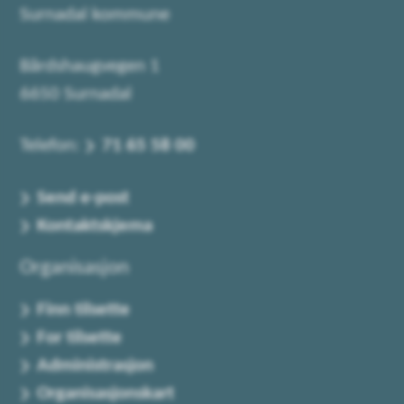
Surnadal kommune
Bårdshaugvegen 1
6650 Surnadal
Telefon:
71 65 58 00
Send e-post
Kontaktskjema
Organisasjon
Finn tilsette
For tilsette
Administrasjon
Organisasjonskart