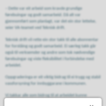
– Dette var eit arbeid som kravde grundige
førebuingar og godt samarbeid. Då alt var
gjennomført som planlagt, var det ein stor lettelse,
seier VA-teamet ved Teknisk drift.
Teknisk drift vil rette ein stor takk til alle abonnentar
for forståing og godt samarbeid. Ei særleg takk går
også til verksemder og andre som tok nødvendige
førebuingar og viste fleksibilitet i forbindelse med
arbeidet.
Oppgraderinga er eit viktig bidrag til ei trygg og stabil
vassforsyning for innbyggarane i kommunen.
Vi takkar alle som bidrog til at arbeidet kunne
gjennomførast på ein trygg og vellukka måte.