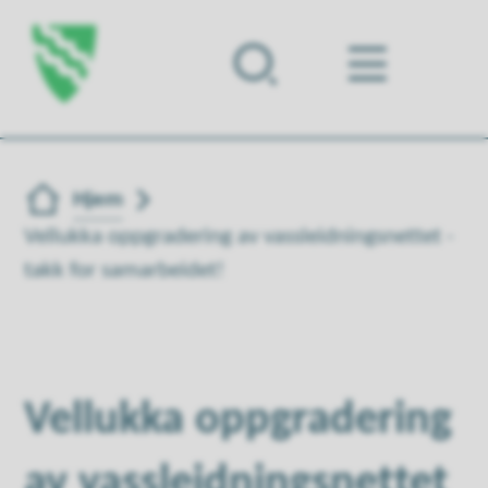
Forsiden
Du er her:
Hjem
Vellukka oppgradering av vassleidningsnettet -
takk for samarbeidet!
Vellukka oppgradering
av vassleidningsnettet