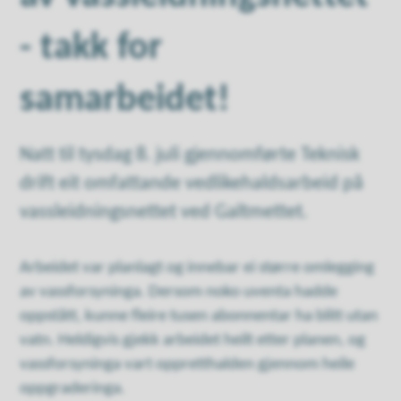
- takk for
samarbeidet!
Natt til tysdag 8. juli gjennomførte Teknisk
drift eit omfattande vedlikehaldsarbeid på
vassleidningsnettet ved Galtmettet.
Arbeidet var planlagt og innebar ei større omlegging
av vassforsyninga. Dersom noko uventa hadde
oppstått, kunne fleire tusen abonnentar ha blitt utan
vatn. Heldigvis gjekk arbeidet heilt etter planen, og
vassforsyninga vart oppretthalden gjennom heile
oppgraderinga.