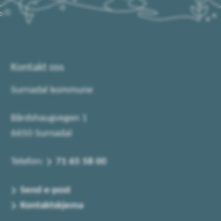
Kontakt oss
Surnadal kommune
Bårdshaugvegen 1
6650 Surnadal
Telefon:
71 65 58 00
Send e-post
Kontaktskjema