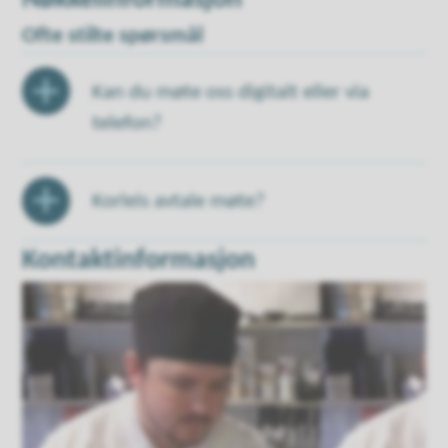
Ofte stilte spørsmål
Kan du møte oss digitalt eller via
telefon?
Korleis avtale møte?
Kontaktinformasjon