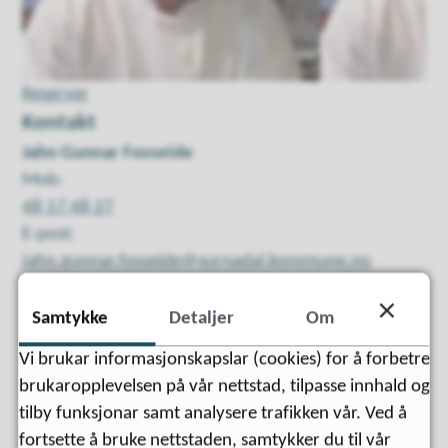
Reserver
Kontakt
Jahn Gunnar Fosseide
Mob:
48 17 48 27
E-post:
jahn.gunnar.fosseide@surnadal.kommune.no
Samtykke
Detaljer
Om
Vi brukar informasjonskapslar (cookies) for å forbetre
brukaropplevelsen på vår nettstad, tilpasse innhald og
tilby funksjonar samt analysere trafikken vår. Ved å
fortsette å bruke nettstaden, samtykker du til vår