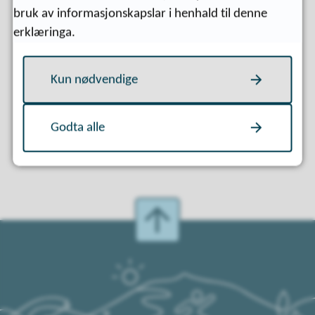
bruk av informasjonskapslar i henhald til denne
erklæringa.
Fann du det du leita etter?
Kun nødvendige
Ja
Nei
Godta alle