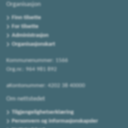
Organisasjon
Finn tilsette
For tilsette
Administrasjon
Organisasjonskart
Kommunenummer: 1566
Org.nr.: 964 981 892
aKontonummer: 4202 38 40000
Om nettstedet
Tilgjengelighetserklæring
Personvern og informasjonskapsler