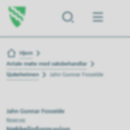
Forsiden
Du er her:
Hjem
Avtale møte med saksbehandlar
Sjukeheimen
Jahn Gunnar Fosseide
Jahn Gunnar Fosseide
Reserver
Nøkkelinformasjon