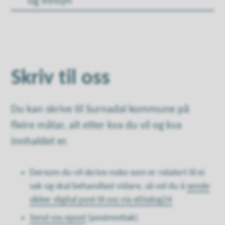
og innsyn
Skriv til oss
Du kan skrive til Surnadal kommune på
fleire måtar, alt etter kva du vil og kva
innhaldet er.
Dersom du vil skrive noko som er relatert til ei
sak og skal behandlast vidare, så vel du å
sende
sikker digital post til oss via eDialog24
Send oss epost
(postmottak)