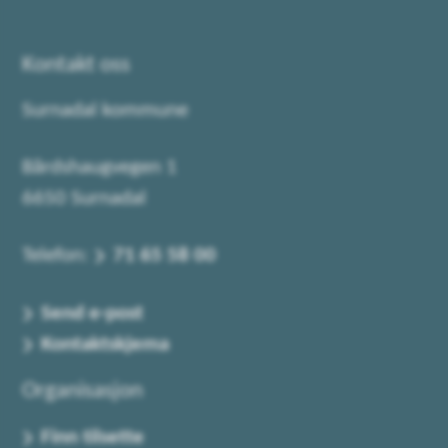
Kontakt oss
Surnadal kommune
Bårdshaugvegen 1
6650 Surnadal
Telefon:
71 65 58 00
Send e-post
Kontaktskjema
Organisasjon
Finn tilsette