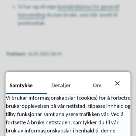
Vi har og eit eige
kontaktskjema for generell
henvending
du kan bruke, som blir sendt til
postmottak.
Publisert
16.05.2025 08:59
Samtykke
Detaljer
Om
Vi brukar informasjonskapslar (cookies) for å forbetre
brukaropplevelsen på vår nettstad, tilpasse innhald og
tilby funksjonar samt analysere trafikken vår. Ved å
fortsette å bruke nettstaden, samtykker du til vår
bruk av informasjonskapslar i henhald til denne