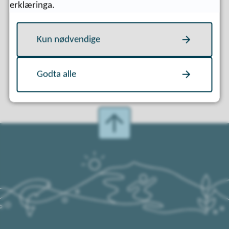
Fann du det du leita etter?
erklæringa.
Kun nødvendige
Ja
Nei
Godta alle