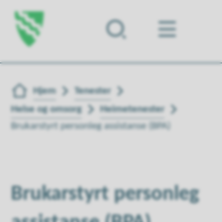
Forsiden
Du er her:
Hjem
Tenester
Helse og omsorg
Heimetenester
Brukarstyrt personleg assistanse (BPA)
Brukarstyrt personleg