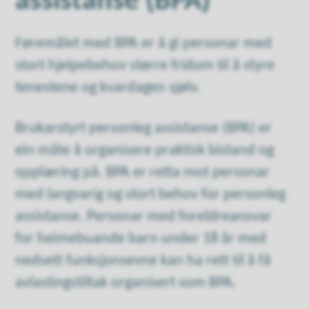
assistanse (BPA)
Føremålet med BPA er å gi personar med
stort hjelpebehov større fridom til å styre
tenestene og kvardagen sjølv.
Brukarstyrt personleg assistanse (BPA) er
ein måte å organisere praktisk bistand og
opplæring på. BPA er retta mot personar
med langvarig og stort behov for personleg
assistanse. Personar med foreldreansvar
for heimebuande barn under 18 år med
nedsett funksjonsevne kan ha rett til å få
avlastingstiltak organisert som BPA.