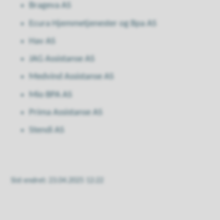
Brageva AS
Ecura Hjemmetjenester og Bpa AS
Hav AS
JAG Assistanse AS
Medvind Assistanse AS
Mio BPA AS
Prima Assistanse AS
Stendi AS
Sist endret
23.04.2025 12:22