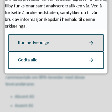
om rettar som pasient, brukar eller pårørande eller
tilby funksjonar samt analysere trafikken vår. Ved å
hjelp med å utforme ein klage.
fortsette å bruke nettstaden, samtykker du til vår
bruk av informasjonskapslar i henhald til denne
Meir informasjon finst i
pasient- og brukarrettslova §
erklæringa.
2-1 d.
Kun nødvendige
BPA-leverandørar til vår
kommune
Godta alle
Surnadal kommune har sidan 2022 inngått
rammeavtale om BPA-tenester med desse
leverandørane:
Abcent AS
Assent AS