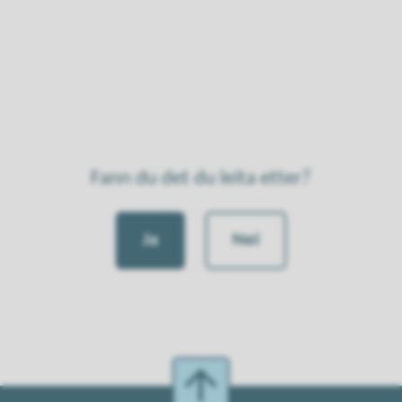
Fann du det du leita etter?
Ja
Nei