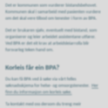
Det er kommunen som vurderer bistandsbehovet.
Kommunen skal i samarbeid med pasienten vurdere
om det skal vere tilbod om tenester i form av BPA.
Det er brukaren sjølv, eventuelt med bistand, som
organiserer og leier arbeidet assistentane utfører.
Ved BPA er det eit krav at arbeidsleiarrolla blir
forsvarleg teken hand om.
Korleis får ein BPA?
Du kan få BPA ved å søke via vårt felles
søknadsskjema for helse- og omsorgstenester.
Her
finn du informasjon om korleis søke.
Ta kontakt med oss dersom du treng meir