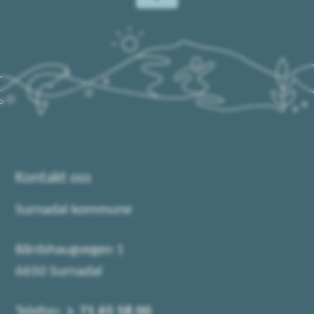
Kontakt oss
Surnadal kommune
Bårdshaugvegen 1
6650 Surnadal
Telefon:
71 65 58 00