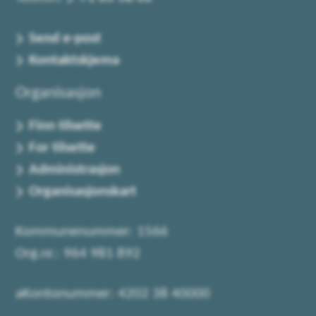
Send e-post
Kontaktskjema
Organisasjon
Finn tilsette
For tilsette
Administrasjon
Organisasjonskart
Kommunenummer: 1566
Org.nr.: 964 981 892
aKontonummer: 4202 38 40000