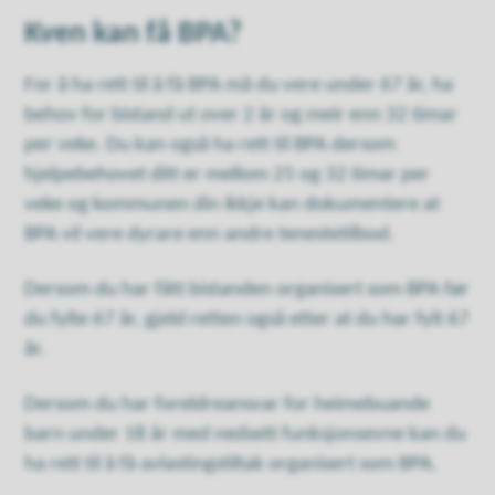
Kven kan få BPA?
For å ha rett til å få BPA må du vere under 67 år, ha
behov for bistand ut over 2 år og meir enn 32 timar
per veke. Du kan også ha rett til BPA dersom
hjelpebehovet ditt er mellom 25 og 32 timar per
veke og kommunen din ikkje kan dokumentere at
BPA vil vere dyrare enn andre tenestetilbod.
Dersom du har fått bistanden organisert som BPA før
du fylte 67 år, gjeld retten også etter at du har fylt 67
år.
Dersom du har foreldreansvar for heimebuande
barn under 18 år med nedsett funksjonsevne kan du
ha rett til å få avlastingstiltak organisert som BPA.