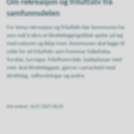
Om rekreasjon og friluftsliv frå
samfunnsdelen
For tema rekreasjon og friluftsliv bør kommunen ha
som mål å sikre at tilretteleggingstiltak spelar på lag
med naturen og ikkje imot. Kommunen skal legge til
rette for eit friluftsliv som fremmar folkehelsa.
Turstiar, turvegar, friluftsområde, badeplassar med
meir skal tilretteleggast, gjerne i samarbeid med
idrettslag, velforeiningar og andre.
Sist endret
16.07.2025 08:20