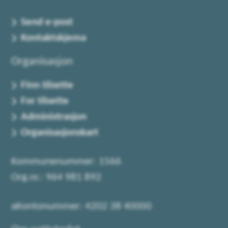
Send e-post
Kontaktskjema
Organisasjon
Finn tilsette
For tilsette
Administrasjon
Organisasjonskart
Kommunenummer: 1566
Org.nr.: 964 981 892
aKontonummer: 4202 38 40000