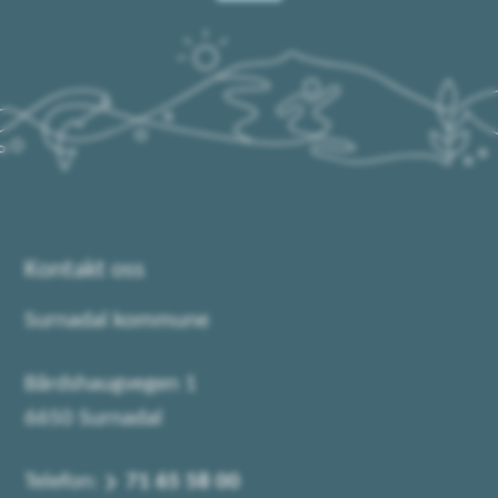
Kontakt oss
Surnadal kommune
Bårdshaugvegen 1
6650 Surnadal
Telefon:
71 65 58 00