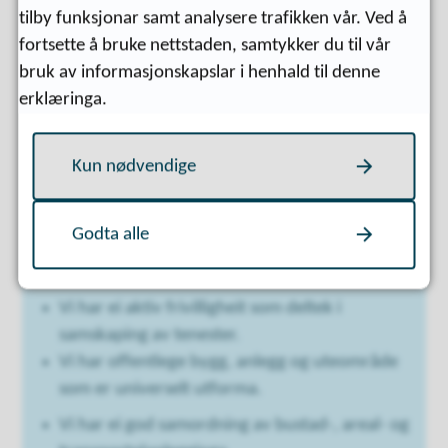
samfunnsdeltaking
tilby funksjonar samt analysere trafikken vår. Ved å
fortsette å bruke nettstaden, samtykker du til vår
Eit mangfaldig friluftsliv, kultur- og idrettstilbod
bruk av informasjonskapslar i henhald til denne
og ei vital frivilligheit
erklæringa.
Skape gode møteplassar
Vi har innbyggarar som har moglegheit til å
Kun nødvendige
lære, utvikle seg og til å skape eit trygt og
meiningsfullt liv
Godta alle
Vi har dreidd ressursinnsatsen mot
helsefremjande og førebyggande arbeid
Vi har ei aktiv frivilligheit som deltek i
samskaping av tenester.
Vi har offentlege bygg, anlegg og uteområde
som er universelt utforma.
Vi har ei god samordning av bustad-, areal- og