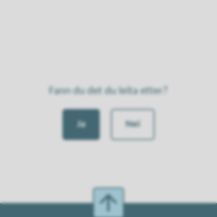
Fann du det du leita etter?
Ja
Nei