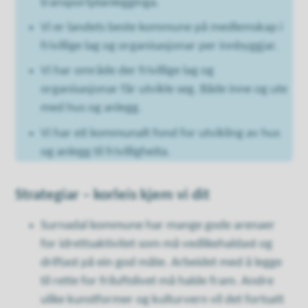
transportplanlegginga.
Vi er landets beste kommune på medlemskap i
frivillige lag og organisasjonar per innbyggjar.
Vi har område der frivillige lag og
organisasjonar får utvikle seg. Både inne og ute
med hus og anlegg.
Vi har eit kommunalt fond for utvikling av hus
og anlegg til frivilligheita.
Strategiar – korleis kjem vi dit
Surnadal kommune har mange gode arenaer
for idrettsaktivitet som må vedlikehaldast og
driftast på ein god måte. Arbeidet med å legge
til rette for friluftslivet må halde fram. Andre
ulike kunstformer og kulturvern vil det fortsatt