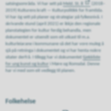
satsingsområda. Vi har sett på
Meld. St. 8
(2018–
2019) Kulturens kraft — Kulturpolitikk for framtida.
Vi har òg sett på planer og strategiar på fylkesnivå. I
skrivande stund (april 2021) er ikkje den regionale
planstategien for kultur ferdig behandla, men
dokumentet er utsendt som eit utkast til m.a.
kulturleiarane i kommunane så det har vore muleg å
sjå på retninga i dokumentet og vi har henta nokre
sitater derfrå. I tillegg har vi dokumentet
Sjekkliste
for ung kunst og kultur
i Møre og Romsdal. Denne
har vi med som eit vedlegg til planen.
Folkehelse