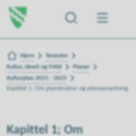
Forsiden
Du er her:
Hjem
Tenester
Kultur, idrett og fritid
Planer
Kulturplan 2021 - 2025
Kapittel 1; Om planstruktur og plansamanheng
Kapittel 1; Om