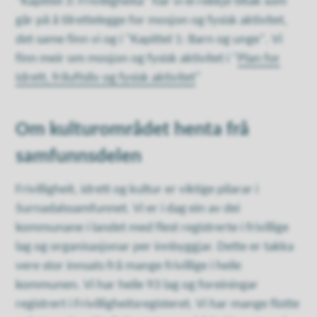
"Kapittel 3: Frivilligheita" har vi ei rekkje tiltak som
går på å tilrettelegge for mosjon og fysisk aktivitet,
det same finn vi og i "Kapittel 1: Barn og unge". Vi
finn meir om mosjon og fysisk aktivitet i "
Plan for
Idrett, friluftsliv og fysisk aktivitet
"
Om kulturområdet henta frå
samfunnsdelen
Frivilligheit, idrett og kultur er viktige pilarar i
Surnadalssamfunnet. Vi er i dag ein av dei
kommunane i landet med flest registrerte i frivillige
lag og organisasjonar per innbyggjar. Dette er takka
vere stor innsats frå mange frivillige i heile
kommunen. Vi har heile 93 lag og foreiningar
registrert i Frivilligheitsregisteret. Vi har mange flotte