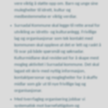
vere viktig å støtte opp om. Barn og unge sine
mulegheiter til idrett, kultur og
medbestemmelse er viktig verdiar.
Surnadal Kommune skal legge til rette areal for
utvikling av idretts- og kulturanlegg. Frivillige
lag og organisasjonar som tek kontakt med
kommunen skal oppleve at det er lett og raskt å
få svar på både spørsmål og søknadar.
Kulturmidlane skal reviderast for å skape mest
mogleg aktivitet i Surnadal kommune. Det skal
lagast eit skriv med nyttig informasjon,
kontaktpersonar og moglegheiter for å skaffe
midlar som går ut til nye frivillige lag og
organisasjonar.
Med tverrfagleg organisering jobbar vi
systematisk mot barnefattigdom og