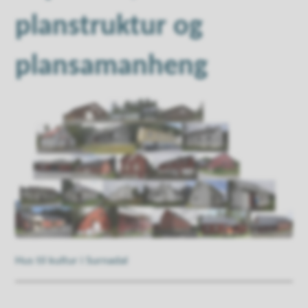
planstruktur og
plansamanheng
Hus til kultur i Surnadal