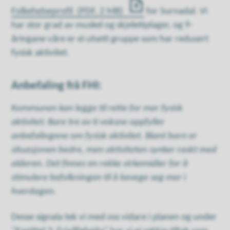
Folkehelseprofil
(PDF, 2 MB)
for Surnadal. Vi
har stor grad av muskel og skjelettplager, og 9-
åringane våre er ei utsett gruppe som har redusert
fysisk aktivitet.
Anbefaling frå FHI:
Kommunen kan legge til rette for mer fysisk
aktivitet: Bare tre av ti voksne oppfyller
anbefalingene om fysisk aktivitet. Blant barn er
situasjonen bedre, men aktiviteten synker raskt med
alderen. Det finnes en rekke virkemidler for å
stimulere befolkningen til å bevege seg mer i
hverdagen.
Desse signala tek vi med oss vidare i planen og under