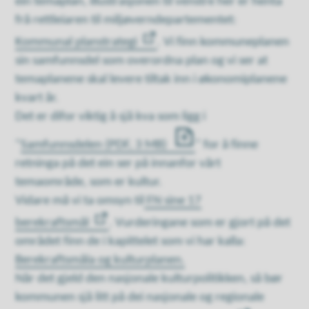
ein temaplan, illustrasjonen til venstre her er henta
frå rettleiaren til miljøverndepartementet:
Kommunal planstrategi
. Vi finn kommuneplanen
sin samfunnsdel som overordna plan og vi ser at
temaplanene skal levere tiltak inn i økonomiplanene
kvart år.
Det er difor viktig å sjå kva som ligg i
"
Samfunnsdelen
(PDF, 3 MB)
" for å finne
retninga på det ein ser på innanfor vårt
temaområde, som er kultur.
Vidare må vi ta omsyn til
FN sine 17
berekraftsmål
. Vurderingane som er gjort på det
området finn de i kapittelet som vi har kalla:
Berekraftsmåla og kulturplanen.
Når det gjeld den nasjonale kulturpolitikken, så bør
kommunen sjå litt på dei nasjonale og regionale