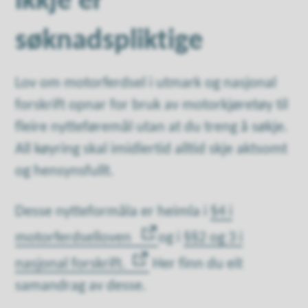
ikkje er
søknadspliktige
Lov om motorferdsel i utmark og nasjonal
forskrift opnar for bruk av motorkjøretøy til
fleire nytteføremål utan at du treng å søkje.
All køyring skal imidlertid alltid skje aktsomt
og hensynsfullt.
Desse nytteformåla er heimla i
§4 i
motorferdselloven
og i
§§2 og 3 i
nasjonal forskrift.
Her finn du eit
samandrag av desse.