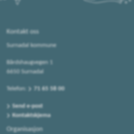
Kontakt oss
Surnadal kommune
Bårdshaugvegen 1
6650 Surnadal
Telefon:
71 65 58 00
Send e-post
Kontaktskjema
Organisasjon