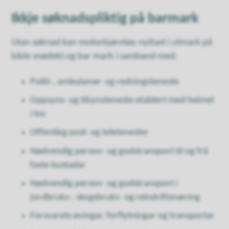
Ikkje søknadspliktig på barmark
Utan søknad kan motorkjøretøy nyttast i utmark på
både snødekt og bar mark i samband med:
Politi-, ambulanse- og redningsteneste
Oppsyns- og tilsynsteneste etablert med heimel
i lov
Offentleg post- og teletenester
Nødvendig person- og godstransport til og frå
faste bustadar
Nødvendig person- og godstransport i
jordbruks-, skogsbruks- og reindriftsnæring
Forsvarets øvingar, forflytningar og transportar