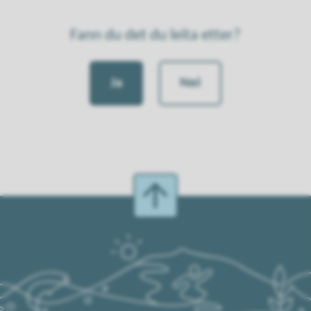
Fann du det du leita etter?
Ja
Nei