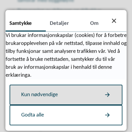
samsvar med byggeløyve
Preparering av skiløyper og skibakkar
av idrettslag, hjelpekorps, turlag eller
Samtykke
Detaljer
Om
turistbedrifter.
Vi brukar informasjonskapslar (cookies) for å forbetre
Nødvendig køyring i samband med vitskaplege
brukaropplevelsen på vår nettstad, tilpasse innhald og
undersøkingar
tilby funksjonar samt analysere trafikken vår. Ved å
Nødvendig transport av ved frå eigen eigedom
fortsette å bruke nettstaden, samtykker du til vår
til fast bopel
bruk av informasjonskapslar i henhald til denne
Praktisk køyretrening på nærare fastsette
erklæringa.
område
Transport i samband med kommunalt
Kun nødvendige
organiserte akuttiltak for å redusere risiko for
påkjørsel av elg og anna hjortevilt ved veg eller
Godta alle
jernbane
Nødvendig søk etter skadd storvilt utanom