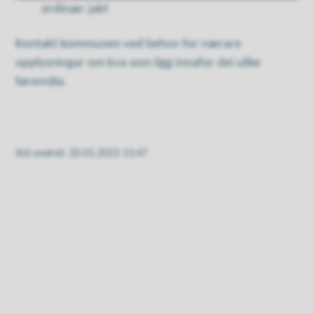
ordinær jakt
Kontakt kommunen ved behov for nærare
opplysningar om kva som ligg innafor dei ulike
føremåla.
Sist endret
20.01.2023 13:47