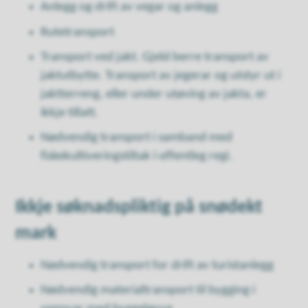
Anlegg og drift av vegar og anlegg
Rutetransport
Transport ved jakt. Gjeld berre transport av
jaktutbytte. Transport av jegerar og utstyr ut i
jaktterreng, eller under utøving av jakta, er
ikkje tillatt.
Nødvendig transport i samband med
fiskekultiveringstiltak i offentleg regi.
Ikkje søknadspliktig på snødekt
mark
Nødvendig transport for drift av turistanlegg
Nødvendig materialtransport til bygging i