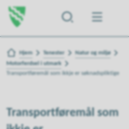
Forsiden
Du er her:
Hjem
Tenester
Natur og miljø
Motorferdsel i utmark
Transportføremål som ikkje er søknadspliktige
Transportføremål som