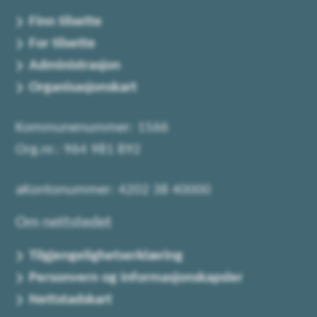
Finn tilsette
For tilsette
Administrasjon
Organisasjonskart
Kommunenummer: 1566
Org.nr.: 964 981 892
aKontonummer: 4202 38 40000
Om nettstedet
Tilgjengelighetserklæring
Personvern og informasjonskapsler
Nettstadskart