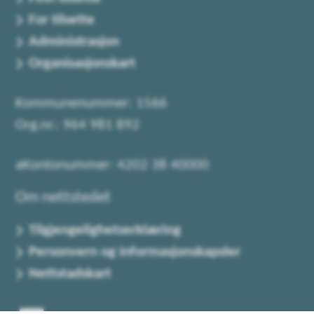
For tilsette
Administrasjon
Organisasjonskart
Kommunenummer: 1566
Org.nr.: 964 981 892
aKontonummer: 4202 38 40000
Om nettstedet
Tilgjengelighetserklæring
Personvern og informasjonskapsler
Nettstadskart