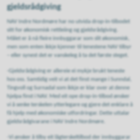
gjeldsrådgiving
NAV Indre Nordmøre har no utvida drop-in-tilbodet
sitt for økonomisk rettleiing og gjeldsrådgiving.
Målet er å nå fleire innbyggarar som slit økonomisk,
men som enten ikkje kjenner til tenestene NAV tilbyr
– eller synest det er vanskeleg å ta det første steget.
-Gjeldsrådgiving er allereie ei mykje brukt teneste
hos oss. Samtidig veit vi at det finst mange i Sunndal,
Tingvoll og Surnadal som ikkje er klar over at denne
hjelpa finst i NAV. Med eit ope drop-in-tilbod ønsker
vi å senke terskelen ytterlegare og gjere det enklare å
få hjelp med økonomiske utfordringar. Dette uttalar
gjeldsrådgivarane i NAV Indre Nordmøre.
-Vi ønsker å tilby eit lågterskeltilbod der innbyggarar