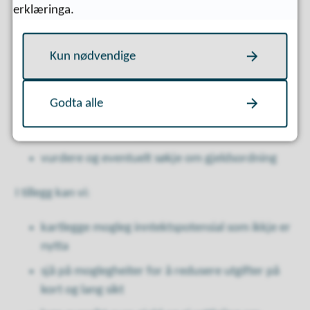
redusere utgifter og skape betre balanse i
erklæringa.
økonomien
inngå avtalar eller betalingsordningar med
Kun nødvendige
kreditorar
få oversikt over rettar og plikter
Godta alle
kontakte namsmannen i saker om lønstrekk,
tvangssal eller utlegg
vurdere og eventuelt søkje om gjeldsordning
I tillegg kan vi:
kartlegge mogleg inntektspotensial som ikkje er
nytta
sjå på moglegheiter for å redusere utgifter på
kort og lang sikt