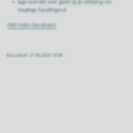
lage oversikt over gjeld og gi rettleiing om
moglege handlingsval
NAV Indre Nordmøre
Sist endret
17.06.2026 10:08