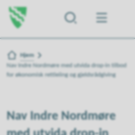
Forsiden
Du er her:
Hjem
Nav Indre Nordmøre med utvida drop-in tilbod
for økonomisk rettleiing og gjeldsrådgiving
Nav Indre Nordmøre
med utvida drop-in