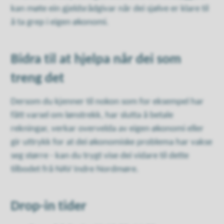
kan møte ein gjeldsrådgivar når dei sjølve er klare til
å ta grep i eigen økonomi.
Bidra til at hjelpa når dei som
treng det
Dersom du kjenner til nokon som for eksempel har
fått varsel om lønstrekk, har slutta å betale
rekningar, verkar overvelda av eigen økonomi eller
gir uttrykk for at dei økonomiske problema har vakse
seg større - kan du trygt vise dei vidare til dette
tilbodet frå NAV Indre Nordmøre.
Drop-in tider