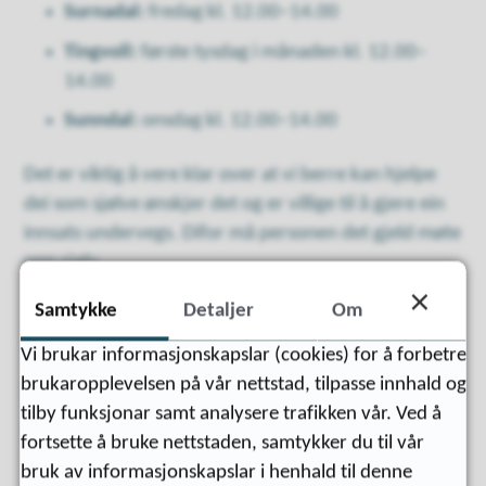
Surnadal:
fredag kl. 12.00–14.00
Tingvoll:
første tysdag i månaden kl. 12.00–
14.00
Sunndal:
onsdag kl. 12.00–14.00
Det er viktig å vere klar over at vi berre kan hjelpe
dei som sjølve ønskjer det og er villige til å gjere ein
innsats undervegs. Difor må personen det gjeld møte
opp sjølv.
Samtykke
Detaljer
Om
Kva kan gjeldsrådgivar hjelpe deg
Vi brukar informasjonskapslar (cookies) for å forbetre
med?
brukaropplevelsen på vår nettstad, tilpasse innhald og
tilby funksjonar samt analysere trafikken vår. Ved å
Du kan få hjelp til å:
fortsette å bruke nettstaden, samtykker du til vår
bruk av informasjonskapslar i henhald til denne