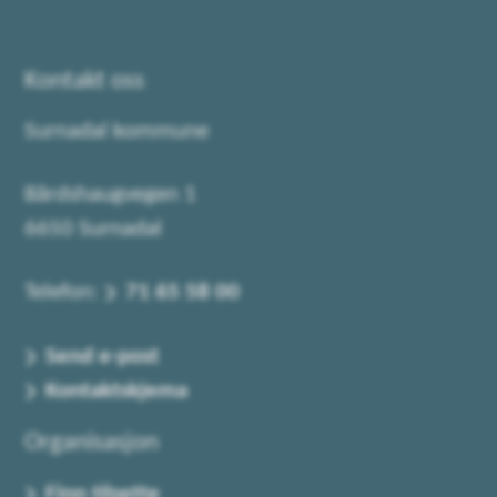
Kontakt oss
Surnadal kommune
Bårdshaugvegen 1
6650 Surnadal
Telefon:
71 65 58 00
Send e-post
Kontaktskjema
Organisasjon
Finn tilsette