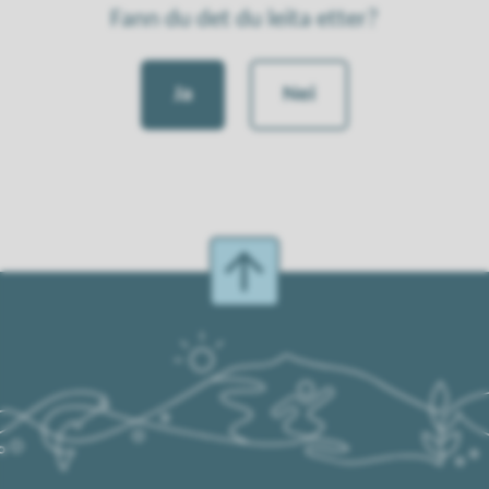
Fann du det du leita etter?
Ja
Nei