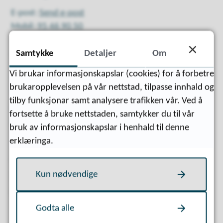
E-post
Send e-post
Mobil
95 46 90 50
Samtykke
Detaljer
Om
Gro Kvammen Sæter
Vi brukar informasjonskapslar (cookies) for å forbetre
Einingsleiar for oppvekstsenterane Bøfjorden og
brukaropplevelsen på vår nettstad, tilpasse innhald og
Bæverfjord/Mo/Todalen og Stangvik
tilby funksjonar samt analysere trafikken vår. Ved å
E-post
Send e-post
fortsette å bruke nettstaden, samtykker du til vår
Mobil
92 04 04 65
bruk av informasjonskapslar i henhald til denne
erklæringa.
Åpningstider
Kun nødvendige
Måndag - fredag:
07.00 - 16.30
Godta alle