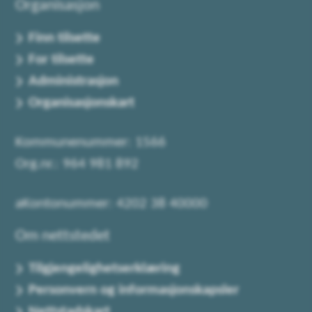
Organisasjon
Finn tilsette
For tilsette
Administrasjon
Organisasjonskart
Kommunenummer: 1566
Org.nr.: 964 981 892
aKontonummer: 4202 38 40000
Om nettstedet
Tilgjengelighetserklæring
Personvern og informasjonskapsler
Nettstadskart