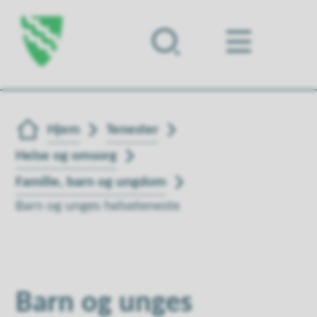
Forsiden
Du er her:
Hjem
Tenester
Helse og omsorg
Familie, barn og ungdom
Barn og unges helseteneste
Barn og unges