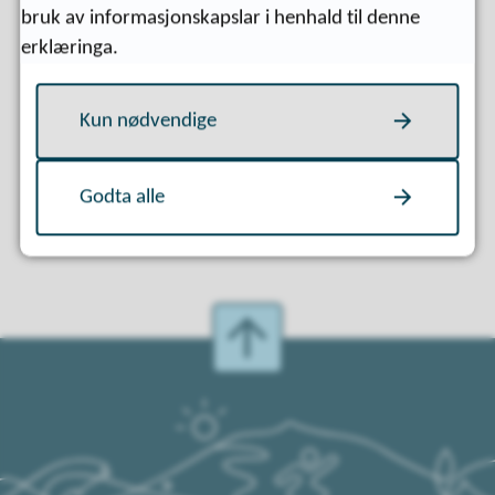
bruk av informasjonskapslar i henhald til denne
erklæringa.
Fann du det du leita etter?
Kun nødvendige
Ja
Nei
Godta alle