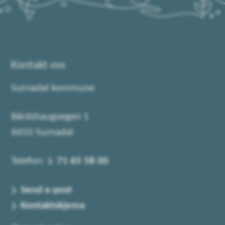
Kontakt oss
Surnadal kommune
Bårdshaugvegen 1
6650 Surnadal
Telefon:
71 65 58 00
Send e-post
Kontaktskjema