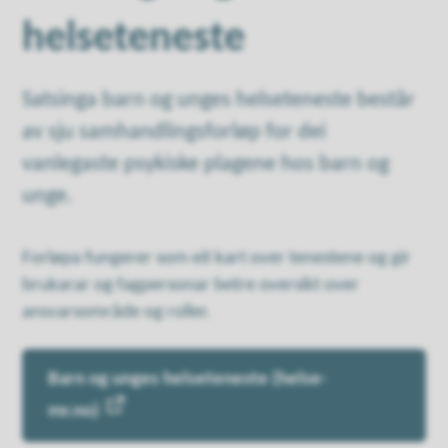
helseteneste
Satsinga barn og unges helseteneste består
av sju samhandlingsforløp for dei
vanlegaste psykiske plagene hos barn og
unge.
Forløpa fungerer som eit kart over tenestene og gir
brukarar og fagpersonar betre oversikt over
ansvarsområde og roller.
Barn og unges helseteneste (helse-
mr.no)